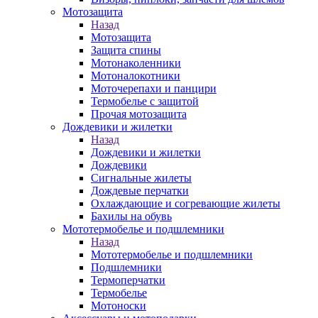
Мотозащита
Назад
Мотозащита
Защита спины
Мотонаколенники
Мотоналокотники
Моточерепахи и панцири
Термобелье с защитой
Прочая мотозащита
Дождевики и жилетки
Назад
Дождевики и жилетки
Дождевики
Сигнальные жилеты
Дождевые перчатки
Охлаждающие и согревающие жилеты
Бахилы на обувь
Мототермобелье и подшлемники
Назад
Мототермобелье и подшлемники
Подшлемники
Термоперчатки
Термобелье
Мотоноски