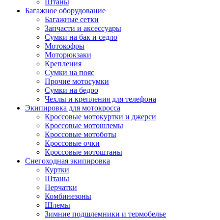
Штаны
Багажное оборудование
Багажные сетки
Запчасти и аксессуары
Сумки на бак и седло
Мотокофры
Моторюкзаки
Крепления
Сумки на пояс
Прочие мотосумки
Сумки на бедро
Чехлы и крепления для телефона
Экипировка для мотокросса
Кроссовые мотокуртки и джерси
Кроссовые мотошлемы
Кроссовые мотоботы
Кроссовые очки
Кроссовые мотоштаны
Снегоходная экипировка
Куртки
Штаны
Перчатки
Комбинезоны
Шлемы
Зимние подшлемники и термобелье