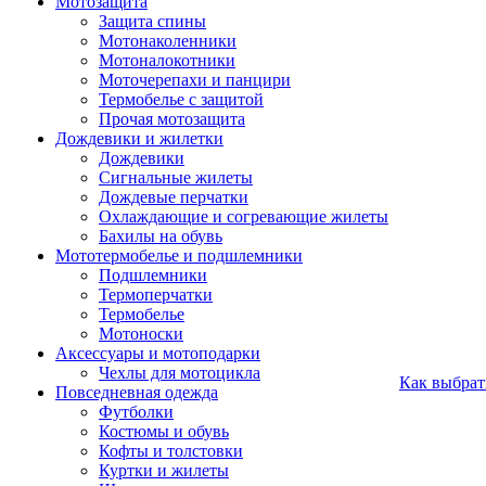
Мотозащита
Защита спины
Мотонаколенники
Мотоналокотники
Моточерепахи и панцири
Термобелье с защитой
Прочая мотозащита
Дождевики и жилетки
Дождевики
Сигнальные жилеты
Дождевые перчатки
Охлаждающие и согревающие жилеты
Бахилы на обувь
Мототермобелье и подшлемники
Подшлемники
Термоперчатки
Термобелье
Мотоноски
Аксессуары и мотоподарки
Чехлы для мотоцикла
Как выбрат
Повседневная одежда
Футболки
Костюмы и обувь
Кофты и толстовки
Куртки и жилеты