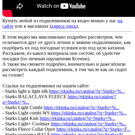
Купить любой из подшлемников на видео можно у нас
на
сайте
или в магазинах (
адреса здесь
).
В этом видео мы максимально подробно рассмотрим, чем
отличаются друг от друга летние и зимние подшлемники, как
подобрать их под погодные условия или под цели катания.
Расскажем, из какого материала они состоят, об удобстве
посадки (по личным ощущениям Ксении).
А также вы сможете подробно, внимательно и даже вблизи
рассмотреть каждый подшлемник, в том числе как он сидит
на голове!
Ссылки на подшлемники на нашем сайте:
- Starks light и light silk
https://ekipka.ru/catalog/?q=Starks+%...
- Starks BALACLAVA FLEECE
https://ekipka.ru/catalog/?
q=Starks+%...
- Starks Light Combi
https://ekipka.ru/catalog/?q=Starks+%...
- Starks Light combi WS
https://ekipka.ru/catalog/?q=Starks+%...
- Starks Light Kids
https://ekipka.ru/catalog/?q=Starks+%...
- Starks Light+ Coolmax
https://ekipka.ru/catalog/?q=Starks+%...
- Starks Fleece Collar Open
https://ekipka.ru/catalog/?q=Starks+F...
- Starks шапочка HALF
https://ekipka.ru/catalog/?q=Starks+%...