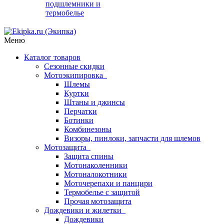
подшлемники и
термобелье
Меню
Каталог товаров
Сезонные скидки
Мотоэкипировка
Шлемы
Куртки
Штаны и джинсы
Перчатки
Ботинки
Комбинезоны
Визоры, пинлоки, запчасти для шлемов
Мотозащита
Защита спины
Мотонаколенники
Мотоналокотники
Моточерепахи и панцири
Термобелье с защитой
Прочая мотозащита
Дождевики и жилетки
Дождевики