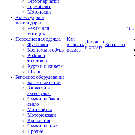
Термоперчатки
Термобелье
Мотоноски
Аксессуары и
мотоподарки
Чехлы для
О к
мотоцикла
Повседневная одежда
Как
Доставка
Футболки
выбрать
Контакты
и оплата
Костюмы и обувь
размер
Кофты и
толстовки
Куртки и жилеты
Штаны
Багажное оборудование
Багажные сетки
Запчасти и
аксессуары
Сумки на бак и
седло
Мотокофры
Моторюкзаки
Крепления
Сумки на пояс
Прочие