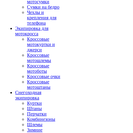
мотосумки
Сумки на бедро
Чехлы и
крепления для
телефона
Экипировка для
мотокросса
Кроссовые
мотокуртки и
джерси
Кроссовые
мотошлемы
Кроссовые
мотоботы
Кроссовые очки
Кроссовые
мотоштаны
Снегоходная
экипировка
Куртки
Штаны
Перчатки
Комбинезоны
Шлемы
Зимние