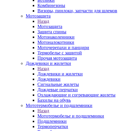
Ботинки
Комбинезоны
Визоры, пинлоки, запчасти для шлемов
Мотозащита
Назад
Мотозащита
Защита спины
Мотонаколенники
Мотоналокотники
Моточерепахи и панцири
Термобелье с защитой
Прочая мотозащита
Дождевики и жилетки
Назад
Дождевики и жилетки
Дождевики
Сигнальные жилеты
Дождевые перчатки
Охлаждающие и согревающие жилеты
Бахилы на обувь
Мототермобелье и подшлемники
Назад
Мототермобелье и подшлемники
Подшлемники
Термоперчатки