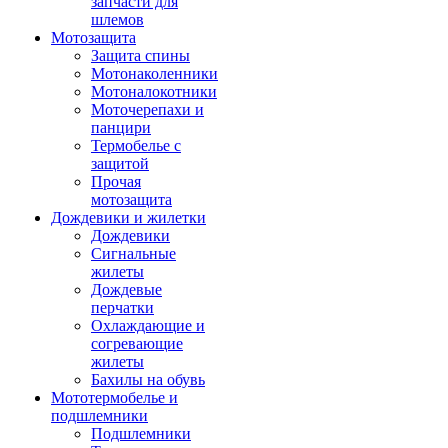
запчасти для
шлемов
Мотозащита
Защита спины
Мотонаколенники
Мотоналокотники
Моточерепахи и
панцири
Термобелье с
защитой
Прочая
мотозащита
Дождевики и жилетки
Дождевики
Сигнальные
жилеты
Дождевые
перчатки
Охлаждающие и
согревающие
жилеты
Бахилы на обувь
Мототермобелье и
подшлемники
Подшлемники