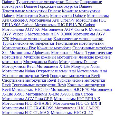
Dainese
Туристические мотокуртки Dainese
Спортивные
мотокуртки Dainese
Городские мотокуртки Dainese
Текстильные мотокуртки Dainese
Кожаные мотокуртки
Dainese
Мотокуртки Starks
Мотокуртки Dainese
Мотошлемы
Arai Concept-X
Мотошлемы Arai Urban-V
Мотошлемы HJC
RPHA 90S Carbon
Мотошлемы HJC RPHA 70 Carbon
Мотошлемы AGV K6
Мотошлемы AGV Corsa R
Мотошлемы
AGV Veloce S
Мотошлемы AGV X3000
Мотошлемы AGV
X70
Мужские мотоперчатки
Классические мотоперчатки
Туристические мотоперчатки
Текстильные мотоперчатки
Мотоперчатки Five
Кожаные мотоботы
Спортивные мотоботы
Sidi
Мотоштаны Alpinestars
Мотоштаны Macna
Туристические
мотоштаны
Мужские кожаные мотоштаны
Женские кожаные
мотоштаны
Мотоджинсы Starks
Мотоджинсы Dainese
Мотоджинсы Revit
Мотошлемы X-Lite
Модуляры Nolan
Мотошлемы Nolan
Открытые шлемы Arai
Мотошлемы Arai
Женские мотокуртки Revit
Городские мотокуртки Revit
Cпортивные мотокуртки Revit
Туристические мотокуртки
Revit
Текстильные мотокуртки Revit
Кожаные мотокуртки
Revit
Мотошлемы HJC I 90
Мотошлемы HJC F 70
Мотошлемы
X-Lite X-903
Мотошлемы X-Lite X-903 Ultra Carbon
Мотошлемы AGV Pista GP R
Мотошлемы HJC RPHA X
Мотошлемы HJC RPHA JET
Мотошлемы HJC CS-MX II
Мотошлемы HJC FX-CROSS
Мотошлемы HJC CS-R2E
Мотошлемы HJC CL-MAX
Мотошлемы HJC CL-17