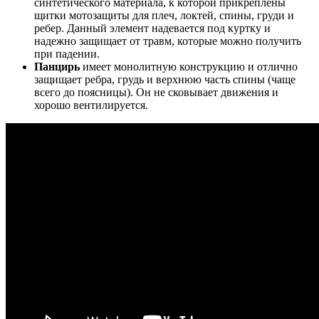
синтетического материала, к которой прикреплены
щитки мотозащиты для плеч, локтей, спины, груди и
ребер. Данный элемент надевается под куртку и
надежно защищает от травм, которые можно получить
при падении.
Панцирь
имеет монолитную конструкцию и отлично
защищает ребра, грудь и верхнюю часть спины (чаще
всего до поясницы). Он не сковывает движения и
хорошо вентилируется.