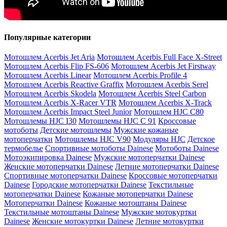
Популярные категории
Мотошлем Acerbis Jet Aria
Мотошлем Acerbis Full Face X-Street
Мотошлем Acerbis Flip FS-606
Мотошлем Acerbis Jet Firstway
Мотошлем Acerbis Linear
Мотошлем Acerbis Profile 4
Мотошлем Acerbis Reactive Graffix
Мотошлем Acerbis Serel
Мотошлем Acerbis Skodela
Мотошлем Acerbis Steel Carbon
Мотошлем Acerbis X-Racer VTR
Мотошлем Acerbis X-Track
Мотошлем Acerbis Impact Steel Junior
Мотошлем HJC C80
Мотошлемы HJC I30
Мотошлемы HJC C 91
Кроссовые
мотоботы
Детские мотошлемы
Мужские кожаные
мотоперчатки
Мотошлемы HJC V90
Модуляры HJC
Детское
термобелье
Спортивные мотоботы Dainese
Мотоботы Dainese
Мотоэкипировка Dainese
Мужские мотоперчатки Dainese
Женские мотоперчатки Dainese
Летние мотоперчатки Dainese
Спортивные мотоперчатки Dainese
Кроссовые мотоперчатки
Dainese
Городские мотоперчатки Dainese
Текстильные
мотоперчатки Dainese
Кожаные мотоперчатки Dainese
Мотоперчатки Dainese
Кожаные мотоштаны Dainese
Текстильные мотоштаны Dainese
Мужские мотокуртки
Dainese
Женские мотокуртки Dainese
Летние мотокуртки