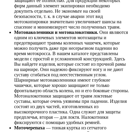
защищают ее полностью. Для продукции некоторых
фирм данный элемент экипировки необходимо
докупить отдельно. Не экономьте на своей
безопасности, т. к. в случае аварии этот вид
мотоэкипировки значительно увеличивает шансы на
спасение и минимизирует число полученных травм.
Мотонаколенники и мотоналокотники.
Они являются
одним из ключевых элементов мотозащиты и
предотвращают травмы коленных чашечек, которые
можно получить даже при несерьезном падении во
время мотокросса. В нашем каталоге представлены
модели с простой и усложненной конструкцией. Здесь
Вы найдете изделия, которые состоят из прочной рамы
на шарнире. Они надежно фиксируют ногу и не дают
суставу сгибаться под неестественным углом.
Шарнирные мотонаколенники имеют глубокие
чашечки, которые хорошо защищают не только
фронтальную область колена, но и его боковые стороны.
Мотоналокотники защищают от травм локтевые
суставы, которые очень уязвимы при падении. Изделия
состоят из двух частей, изготовленных из
высокопрочного пластика. Одна служит для защиты
предплечья, вторая — для локтя. Налокотники
фиксируются с помощью удобных ремней.
Моточерепаха
— тонкая куртка из сетчатого