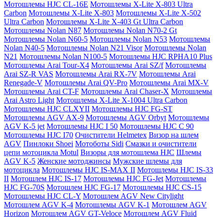
Мотошлемы HJC CL-16E
Мотошлемы X-Lite X-803 Ultra
Carbon
Мотошлемы X-Lite X-803
Мотошлемы X-Lite X-502
Ultra Carbon
Мотошлемы X-Lite X-403 Gt Ultra Carbon
Мотошлемы Nolan N87
Мотошлемы Nolan N70-2 Gt
Мотошлемы Nolan N60-5
Мотошлемы Nolan N53
Мотошлемы
Nolan N40-5
Мотошлемы Nolan N21 Visor
Мотошлемы Nolan
N21
Мотошлемы Nolan N100-5
Мотошлемы HJC RPHA10 Plus
Мотошлемы Arai Tour-X4
Мотошлемы Arai SZ/f
Мотошлемы
Arai SZ-R VAS
Мотошлемы Arai RX-7V
Мотошлемы Arai
Renegade-V
Мотошлемы Arai QV-Pro
Мотошлемы Arai MX-V
Мотошлемы Arai CT-F
Мотошлемы Arai Chaser-X
Мотошлемы
Arai Astro Light
Мотошлемы X-Lite X-1004 Ultra Carbon
Мотошлемы HJC CLXYII
Мотошлемы HJC FG-ST
Мотошлемы AGV AX-9
Мотошлемы AGV Orbyt
Мотошлемы
AGV K-5 jet
Мотошлемы HJC I 50
Мотошлемы HJC C 90
Мотошлемы HJC I70
Очистители Helmetex
Визор на шлем
AGV
Пинлоки Shoei
Мотоботы Sidi
Смазки и очистители
цепи мотоцикла Motul
Визоры для мотошлема HJC
Шлемы
AGV K-5
Женские мотоджинсы
Мужские шлемы для
мотоцикла
Мотошлемы HJC IS-MAX II
Мотошлемы HJC IS-33
II
Мотошлем HJC IS-17
Мотошлемы HJC FG-Jet
Мотошлемы
HJC FG-70S
Мотошлем HJC FG-17
Мотошлемы HJC CS-15
Мотошлемы HJC CL-Y
Мотошлем AGV New Citylight
Мотошлем AGV K-4
Мотошлемы AGV K-1
Мотошлем AGV
Horizon
Мотошлем AGV GT-Veloce
Мотошлем AGV Fluid