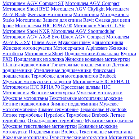
Мотошлем AGV Compact ST
Мотошлем AGV Compact
Мотошлем Shoei RYD
Мотошлем AGV Citylight
Мотошлем
AGV Blade
Женские мотоштаны
Мотоштаны
Мотоджинсы
Starks
Мотоштаны
Защита для спины Revit
Смазка для цепи
Ipone
Мотошлемы HJC RPHA 90
Мотошлем Shoei GT-Air
Мотошлем Shoei NXR
Мотошлем AGV Sportmodular
Мотошлем AGV AX-8 Evo
Шлем AGV Compact
Мотошлем
AGV K-3 SV
Шлем AGV
Мужской шлем для мотоцикла
Женские мотоперчатки
Мотоперчатки Alpinestars
Женские
мотоботы
Мотошлемы Shoei
Подшлемники-балаклавы
Куртки
FXR
Подшлемник из хлопка
Женские кожаные мотокуртки
Шапки-подшлемники
Трикотажные подшлемники
Детские
подшлемники
Утепленные подшлемники
Флисовый
подшлемник
Термобелье для мотоциклистов Brubeck
Мужские мотокуртки с защитой
Мотошлемы HJC RPHA 11
Мотошлемы HJC RPHA 70
Кроссовые шлемы HJC
Мотошлемы
Женские мотокуртки
Мужские мотокуртки
Мужские мотоштаны
Текстильные мотоштаны мужские
Летние подшлемники
Зимние подшлемники
Мужское
мототермобелье
Зимнее термобелье
Термобелье Hyperlook
Летнее термобелье Hyperlook
Термобелье Brubeck
Летнее
термобелье
Охлаждающее термобелье
Мужские мотоджинсы
Мужские текстильные мотокуртки
Кожаные мужские
мотокуртки
Подшлемники Brubeck
Текстильные мотоштаны
Кожаные мотоштаны
Туристические мотокуртки
Мотокуртки