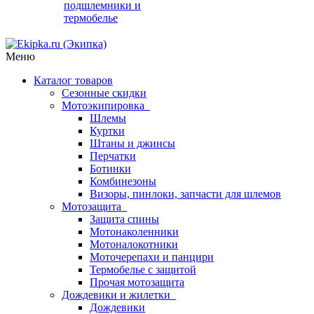
подшлемники и
термобелье
Меню
Каталог товаров
Сезонные скидки
Мотоэкипировка
Шлемы
Куртки
Штаны и джинсы
Перчатки
Ботинки
Комбинезоны
Визоры, пинлоки, запчасти для шлемов
Мотозащита
Защита спины
Мотонаколенники
Мотоналокотники
Моточерепахи и панцири
Термобелье с защитой
Прочая мотозащита
Дождевики и жилетки
Дождевики