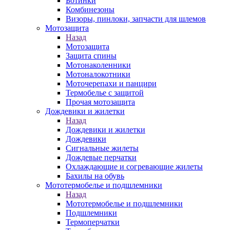
Ботинки
Комбинезоны
Визоры, пинлоки, запчасти для шлемов
Мотозащита
Назад
Мотозащита
Защита спины
Мотонаколенники
Мотоналокотники
Моточерепахи и панцири
Термобелье с защитой
Прочая мотозащита
Дождевики и жилетки
Назад
Дождевики и жилетки
Дождевики
Сигнальные жилеты
Дождевые перчатки
Охлаждающие и согревающие жилеты
Бахилы на обувь
Мототермобелье и подшлемники
Назад
Мототермобелье и подшлемники
Подшлемники
Термоперчатки