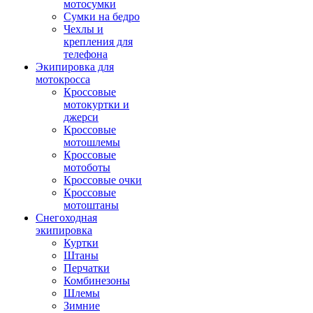
мотосумки
Сумки на бедро
Чехлы и
крепления для
телефона
Экипировка для
мотокросса
Кроссовые
мотокуртки и
джерси
Кроссовые
мотошлемы
Кроссовые
мотоботы
Кроссовые очки
Кроссовые
мотоштаны
Снегоходная
экипировка
Куртки
Штаны
Перчатки
Комбинезоны
Шлемы
Зимние