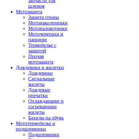
запчасти для
шлемов
Мотозащита
Защита спины
Мотонаколенники
Мотоналокотники
Моточерепахи и
панцири
Термобелье с
защитой
Прочая
мотозащита
Дождевики и жилетки
Дождевики
Сигнальные
жилеты
Дождевые
перчатки
Охлаждающие и
согревающие
жилеты
Бахилы на обувь
Мототермобелье и
подшлемники
Подшлемники