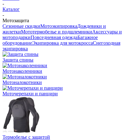
-
Каталог
-
Мотозащита
Сезонные скидки
Мотоэкипировка
Дождевики и
жилетки
Мототермобелье и подшлемники
Аксессуары и
мотоподарки
Повседневная одежда
Багажное
оборудование
Экипировка для мотокросса
Снегоходная
экипировка
Защита спины
Мотонаколенники
Мотоналокотники
Моточерепахи и панцири
Термобелье с защитой