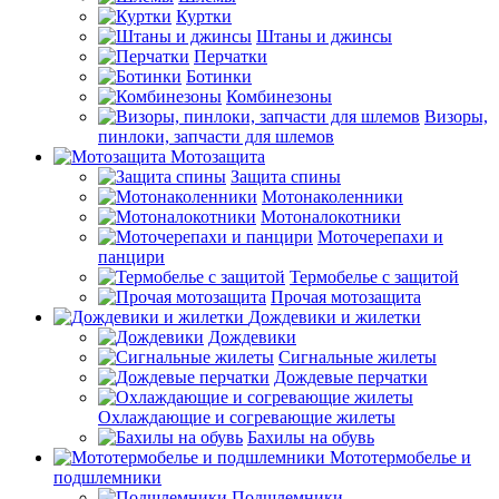
Куртки
Штаны и джинсы
Перчатки
Ботинки
Комбинезоны
Визоры,
пинлоки, запчасти для шлемов
Мотозащита
Защита спины
Мотонаколенники
Мотоналокотники
Моточерепахи и
панцири
Термобелье с защитой
Прочая мотозащита
Дождевики и жилетки
Дождевики
Сигнальные жилеты
Дождевые перчатки
Охлаждающие и согревающие жилеты
Бахилы на обувь
Мототермобелье и
подшлемники
Подшлемники