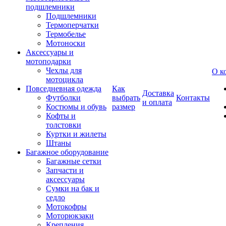
подшлемники
Подшлемники
Термоперчатки
Термобелье
Мотоноски
Аксессуары и
мотоподарки
Чехлы для
О к
мотоцикла
Повседневная одежда
Как
Доставка
Футболки
выбрать
Контакты
и оплата
Костюмы и обувь
размер
Кофты и
толстовки
Куртки и жилеты
Штаны
Багажное оборудование
Багажные сетки
Запчасти и
аксессуары
Сумки на бак и
седло
Мотокофры
Моторюкзаки
Крепления