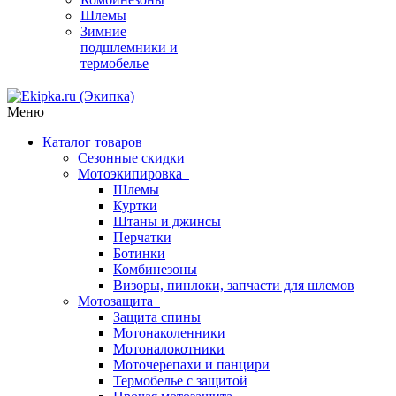
Шлемы
Зимние
подшлемники и
термобелье
Меню
Каталог товаров
Сезонные скидки
Мотоэкипировка
Шлемы
Куртки
Штаны и джинсы
Перчатки
Ботинки
Комбинезоны
Визоры, пинлоки, запчасти для шлемов
Мотозащита
Защита спины
Мотонаколенники
Мотоналокотники
Моточерепахи и панцири
Термобелье с защитой