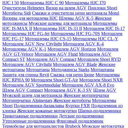
HJC I 50
Мотошлемы HJC C 90
Мотошлемы HJC I70
Очистители Helmetex
Визор на шлем AGV
Пинлоки Shoei
Мотоботы Sidi
Смазки и очистители цепи мотоцикла Motul
Визоры для мотошлема HJC
Шлемы AGV K-5
Женские
мотоджинсы
Мужские шлемы для мотоцикла
Мотошлемы
HJC IS-MAX II
Мотошлемы HJC IS-33 II
Мотошлем HJC IS-17
Мотошлемы HJC FG-Jet
Мотошлемы HJC FG-70S
Мотошлем
HJC FG-17
Мотошлемы HJC CS-15
Мотошлемы HJC CL-Y
Мотошлем AGV New Citylight
Мотошлем AGV K-4
Мотошлемы AGV K-1
Мотошлем AGV Horizon
Мотошлем
AGV GT-Veloce
Мотошлем AGV Fluid
Мотошлем AGV
Compact ST
Мотошлем AGV Compact
Мотошлем Shoei RYD
Мотошлем AGV Citylight
Мотошлем AGV Blade
Женские
мотоштаны
Мотоштаны
Мотоджинсы Starks
Мотоштаны
Защита для спины Revit
Смазка для цепи Ipone
Мотошлемы
HJC RPHA 90
Мотошлем Shoei GT-Air
Мотошлем Shoei NXR
Мотошлем AGV Sportmodular
Мотошлем AGV AX-8 Evo
Шлем AGV Compact
Мотошлем AGV K-3 SV
Шлем AGV
Мужской шлем для мотоцикла
Женские мотоперчатки
Мотоперчатки Alpinestars
Женские мотоботы
Мотошлемы
Shoei
Подшлемники-балаклавы
Куртки FXR
Подшлемник из
хлопка
Женские кожаные мотокуртки
Шапки-подшлемники
Трикотажные подшлемники
Детские подшлемники
Утепленные подшлемники
Флисовый подшлемник
Термобелье для мотоциклистов Brubeck
Мужские мотокуртки