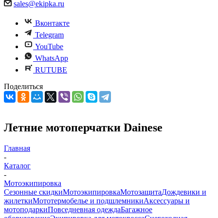
sales@ekipka.ru
Вконтакте
Telegram
YouTube
WhatsApp
RUTUBE
Поделиться
Летние мотоперчатки Dainese
Главная
-
Каталог
-
Мотоэкипировка
Сезонные скидки
Мотоэкипировка
Мотозащита
Дождевики и
жилетки
Мототермобелье и подшлемники
Аксессуары и
мотоподарки
Повседневная одежда
Багажное