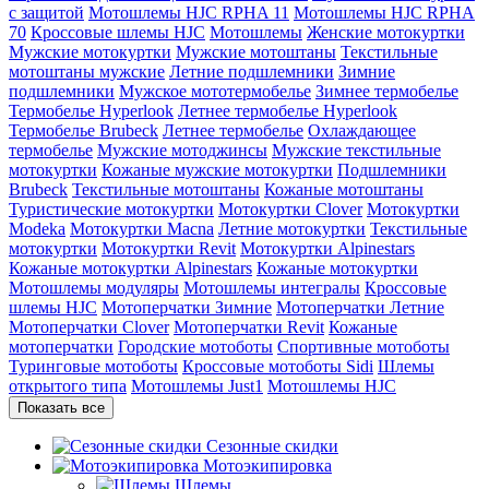
с защитой
Мотошлемы HJC RPHA 11
Мотошлемы HJC RPHA
70
Кроссовые шлемы HJC
Мотошлемы
Женские мотокуртки
Мужские мотокуртки
Мужские мотоштаны
Текстильные
мотоштаны мужские
Летние подшлемники
Зимние
подшлемники
Мужское мототермобелье
Зимнее термобелье
Термобелье Hyperlook
Летнее термобелье Hyperlook
Термобелье Brubeck
Летнее термобелье
Охлаждающее
термобелье
Мужские мотоджинсы
Мужские текстильные
мотокуртки
Кожаные мужские мотокуртки
Подшлемники
Brubeck
Текстильные мотоштаны
Кожаные мотоштаны
Туристические мотокуртки
Мотокуртки Clover
Мотокуртки
Modeka
Мотокуртки Macna
Летние мотокуртки
Текстильные
мотокуртки
Мотокуртки Revit
Мотокуртки Alpinestars
Кожаные мотокуртки Alpinestars
Кожаные мотокуртки
Мотошлемы модуляры
Мотошлемы интегралы
Кроссовые
шлемы HJC
Мотоперчатки Зимние
Мотоперчатки Летние
Мотоперчатки Clover
Мотоперчатки Revit
Кожаные
мотоперчатки
Городские мотоботы
Спортивные мотоботы
Туринговые мотоботы
Кроссовые мотоботы Sidi
Шлемы
открытого типа
Мотошлемы Just1
Мотошлемы HJC
Показать все
Сезонные скидки
Мотоэкипировка
Шлемы