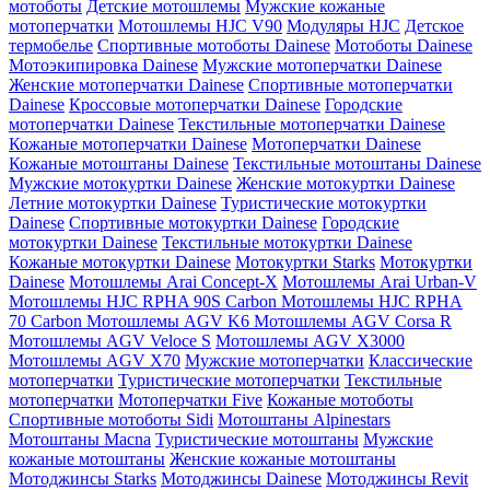
мотоботы
Детские мотошлемы
Мужские кожаные
мотоперчатки
Мотошлемы HJC V90
Модуляры HJC
Детское
термобелье
Спортивные мотоботы Dainese
Мотоботы Dainese
Мотоэкипировка Dainese
Мужские мотоперчатки Dainese
Женские мотоперчатки Dainese
Спортивные мотоперчатки
Dainese
Кроссовые мотоперчатки Dainese
Городские
мотоперчатки Dainese
Текстильные мотоперчатки Dainese
Кожаные мотоперчатки Dainese
Мотоперчатки Dainese
Кожаные мотоштаны Dainese
Текстильные мотоштаны Dainese
Мужские мотокуртки Dainese
Женские мотокуртки Dainese
Летние мотокуртки Dainese
Туристические мотокуртки
Dainese
Спортивные мотокуртки Dainese
Городские
мотокуртки Dainese
Текстильные мотокуртки Dainese
Кожаные мотокуртки Dainese
Мотокуртки Starks
Мотокуртки
Dainese
Мотошлемы Arai Concept-X
Мотошлемы Arai Urban-V
Мотошлемы HJC RPHA 90S Carbon
Мотошлемы HJC RPHA
70 Carbon
Мотошлемы AGV K6
Мотошлемы AGV Corsa R
Мотошлемы AGV Veloce S
Мотошлемы AGV X3000
Мотошлемы AGV X70
Мужские мотоперчатки
Классические
мотоперчатки
Туристические мотоперчатки
Текстильные
мотоперчатки
Мотоперчатки Five
Кожаные мотоботы
Спортивные мотоботы Sidi
Мотоштаны Alpinestars
Мотоштаны Macna
Туристические мотоштаны
Мужские
кожаные мотоштаны
Женские кожаные мотоштаны
Мотоджинсы Starks
Мотоджинсы Dainese
Мотоджинсы Revit