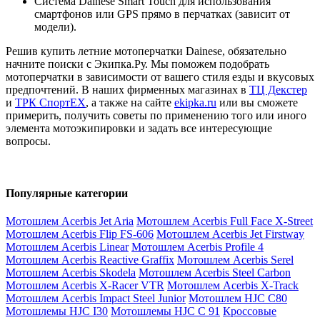
Система Dainese Smart Touch для использования
смартфонов или GPS прямо в перчатках (зависит от
модели).
Решив купить летние мотоперчатки Dainese, обязательно
начните поиски с Экипка.Ру. Мы поможем подобрать
мотоперчатки в зависимости от вашего стиля езды и вкусовых
предпочтений. В наших фирменных магазинах в
ТЦ Декстер
и
ТРК СпортЕХ
, а также на сайте
ekipka.ru
или вы сможете
примерить, получить советы по применению того или иного
элемента мотоэкипировки и задать все интересующие
вопросы.
Популярные категории
Мотошлем Acerbis Jet Aria
Мотошлем Acerbis Full Face X-Street
Мотошлем Acerbis Flip FS-606
Мотошлем Acerbis Jet Firstway
Мотошлем Acerbis Linear
Мотошлем Acerbis Profile 4
Мотошлем Acerbis Reactive Graffix
Мотошлем Acerbis Serel
Мотошлем Acerbis Skodela
Мотошлем Acerbis Steel Carbon
Мотошлем Acerbis X-Racer VTR
Мотошлем Acerbis X-Track
Мотошлем Acerbis Impact Steel Junior
Мотошлем HJC C80
Мотошлемы HJC I30
Мотошлемы HJC C 91
Кроссовые