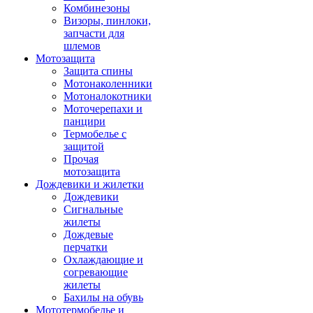
Комбинезоны
Визоры, пинлоки,
запчасти для
шлемов
Мотозащита
Защита спины
Мотонаколенники
Мотоналокотники
Моточерепахи и
панцири
Термобелье с
защитой
Прочая
мотозащита
Дождевики и жилетки
Дождевики
Сигнальные
жилеты
Дождевые
перчатки
Охлаждающие и
согревающие
жилеты
Бахилы на обувь
Мототермобелье и