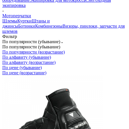
оборудование
Экипировка для мотокросса
Снегоходная
экипировка
-
Мотоперчатки
Шлемы
Куртки
Штаны и
джинсы
Ботинки
Комбинезоны
Визоры, пинлоки, запчасти для
шлемов
Фильтр
По популярности (убывание)
По популярности (убывание)
По популярности (возрастание)
По алфавиту (убывание)
По алфавиту (возрастание)
По цене (убывание)
По цене (возрастание)