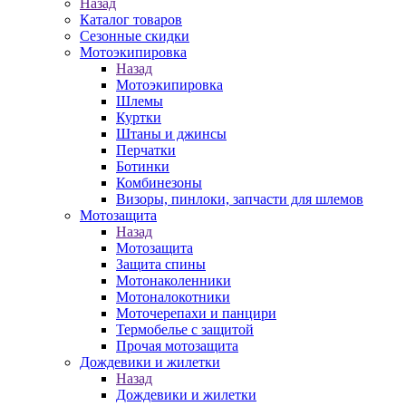
Назад
Каталог товаров
Сезонные скидки
Мотоэкипировка
Назад
Мотоэкипировка
Шлемы
Куртки
Штаны и джинсы
Перчатки
Ботинки
Комбинезоны
Визоры, пинлоки, запчасти для шлемов
Мотозащита
Назад
Мотозащита
Защита спины
Мотонаколенники
Мотоналокотники
Моточерепахи и панцири
Термобелье с защитой
Прочая мотозащита
Дождевики и жилетки
Назад
Дождевики и жилетки