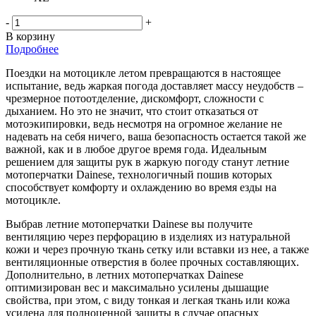
-
+
В корзину
Подробнее
Поездки на мотоцикле летом превращаются в настоящее
испытание, ведь жаркая погода доставляет массу неудобств –
чрезмерное потоотделение, дискомфорт, сложности с
дыханием. Но это не значит, что стоит отказаться от
мотоэкипировки, ведь несмотря на огромное желание не
надевать на себя ничего, ваша безопасность остается такой же
важной, как и в любое другое время года. Идеальным
решением для защиты рук в жаркую погоду станут летние
мотоперчатки Dainese, технологичный пошив которых
способствует комфорту и охлаждению во время езды на
мотоцикле.
Выбрав летние мотоперчатки Dainese вы получите
вентиляцию через перфорацию в изделиях из натуральной
кожи и через прочную ткань сетку или вставки из нее, а также
вентиляционные отверстия в более прочных составляющих.
Дополнительно, в летних мотоперчатках Dainese
оптимизирован вес и максимально усилены дышащие
свойства, при этом, с виду тонкая и легкая ткань или кожа
усилена для полноценной защиты в случае опасных