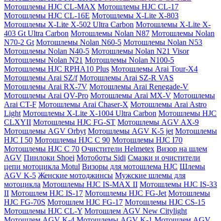
Мотошлемы HJC CL-MAX
Мотошлемы HJC CL-17
Мотошлемы HJC CL-16E
Мотошлемы X-Lite X-803
Мотошлемы X-Lite X-502 Ultra Carbon
Мотошлемы X-Lite X-
403 Gt Ultra Carbon
Мотошлемы Nolan N87
Мотошлемы Nolan
N70-2 Gt
Мотошлемы Nolan N60-5
Мотошлемы Nolan N53
Мотошлемы Nolan N40-5
Мотошлемы Nolan N21 Visor
Мотошлемы Nolan N21
Мотошлемы Nolan N100-5
Мотошлемы HJC RPHA10 Plus
Мотошлемы Arai Tour-X4
Мотошлемы Arai SZ/f
Мотошлемы Arai SZ-R VAS
Мотошлемы Arai RX-7V
Мотошлемы Arai Renegade-V
Мотошлемы Arai QV-Pro
Мотошлемы Arai MX-V
Мотошлемы
Arai CT-F
Мотошлемы Arai Chaser-X
Мотошлемы Arai Astro
Light
Мотошлемы X-Lite X-1004 Ultra Carbon
Мотошлемы HJC
CLXYII
Мотошлемы HJC FG-ST
Мотошлемы AGV AX-9
Мотошлемы AGV Orbyt
Мотошлемы AGV K-5 jet
Мотошлемы
HJC I 50
Мотошлемы HJC C 90
Мотошлемы HJC I70
Мотошлемы HJC C 70
Очистители Helmetex
Визор на шлем
AGV
Пинлоки Shoei
Мотоботы Sidi
Смазки и очистители
цепи мотоцикла Motul
Визоры для мотошлема HJC
Шлемы
AGV K-5
Женские мотоджинсы
Мужские шлемы для
мотоцикла
Мотошлемы HJC IS-MAX II
Мотошлемы HJC IS-33
II
Мотошлем HJC IS-17
Мотошлемы HJC FG-Jet
Мотошлемы
HJC FG-70S
Мотошлем HJC FG-17
Мотошлемы HJC CS-15
Мотошлемы HJC CL-Y
Мотошлем AGV New Citylight
Мотошлем AGV K-4
Мотошлемы AGV K-1
Мотошлем AGV