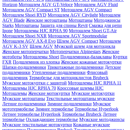
Horizon
Мотошлем AGV GT-Veloce
Мотошлем AGV Fluid
Мотошлем AGV Compact ST
Мотошлем AGV Compact
Мотошлем Shoei RYD
Мотошлем AGV Citylight
Мотошлем
AGV Blade
Женские мотоштаны
Мотоштаны
Мотоджинсы
Starks
Мотоштаны
Защита для спины Revit
Смазка для цепи
Ipone
Мотошлемы HJC RPHA 90
Мотошлем Shoei GT-Air
Мотошлем Shoei NXR
Мотошлем AGV Sportmodular
Мотошлем AGV AX-8 Evo
Шлем AGV Compact
Мотошлем
AGV K-3 SV
Шлем AGV
Мужской шлем для мотоцикла
Женские мотоперчатки
Мотоперчатки Alpinestars
Женские
мотоботы
Мотошлемы Shoei
Подшлемники-балаклавы
Куртки
FXR
Подшлемник из хлопка
Женские кожаные мотокуртки
Шапки-подшлемники
Трикотажные подшлемники
Детские
подшлемники
Утепленные подшлемники
Флисовый
подшлемник
Термобелье для мотоциклистов Brubeck
Мужские мотокуртки с защитой
Мотошлемы HJC RPHA 11
Мотошлемы HJC RPHA 70
Кроссовые шлемы HJC
Мотошлемы
Женские мотокуртки
Мужские мотокуртки
Мужские мотоштаны
Текстильные мотоштаны мужские
Летние подшлемники
Зимние подшлемники
Мужское
мототермобелье
Зимнее термобелье
Термобелье Hyperlook
Летнее термобелье Hyperlook
Термобелье Brubeck
Летнее
термобелье
Охлаждающее термобелье
Мужские мотоджинсы
Мужские текстильные мотокуртки
Кожаные мужские
мотокуртки
Подшлемники Brubeck
Текстильные мотоштаны