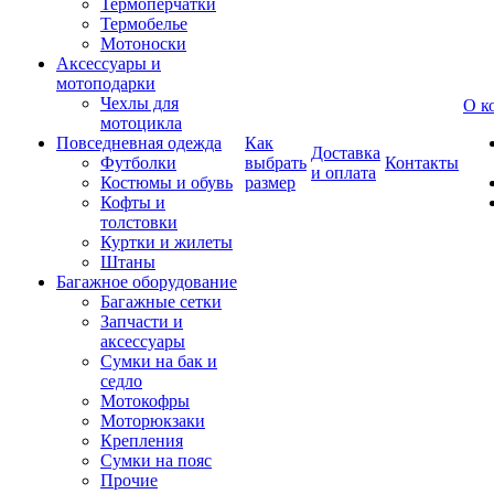
Термоперчатки
Термобелье
Мотоноски
Аксессуары и
мотоподарки
Чехлы для
О к
мотоцикла
Повседневная одежда
Как
Доставка
Футболки
выбрать
Контакты
и оплата
Костюмы и обувь
размер
Кофты и
толстовки
Куртки и жилеты
Штаны
Багажное оборудование
Багажные сетки
Запчасти и
аксессуары
Сумки на бак и
седло
Мотокофры
Моторюкзаки
Крепления
Сумки на пояс
Прочие