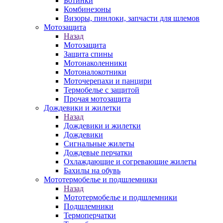
Ботинки
Комбинезоны
Визоры, пинлоки, запчасти для шлемов
Мотозащита
Назад
Мотозащита
Защита спины
Мотонаколенники
Мотоналокотники
Моточерепахи и панцири
Термобелье с защитой
Прочая мотозащита
Дождевики и жилетки
Назад
Дождевики и жилетки
Дождевики
Сигнальные жилеты
Дождевые перчатки
Охлаждающие и согревающие жилеты
Бахилы на обувь
Мототермобелье и подшлемники
Назад
Мототермобелье и подшлемники
Подшлемники
Термоперчатки