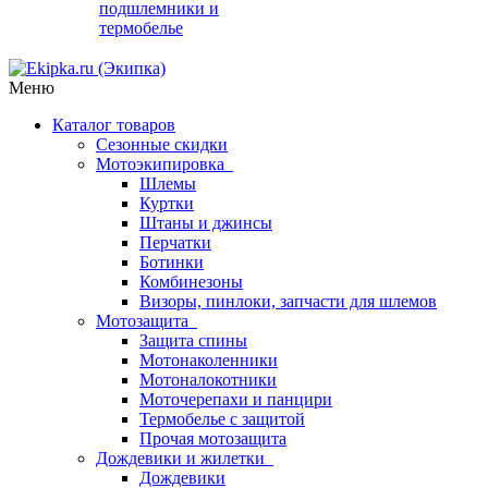
подшлемники и
термобелье
Меню
Каталог товаров
Сезонные скидки
Мотоэкипировка
Шлемы
Куртки
Штаны и джинсы
Перчатки
Ботинки
Комбинезоны
Визоры, пинлоки, запчасти для шлемов
Мотозащита
Защита спины
Мотонаколенники
Мотоналокотники
Моточерепахи и панцири
Термобелье с защитой
Прочая мотозащита
Дождевики и жилетки
Дождевики