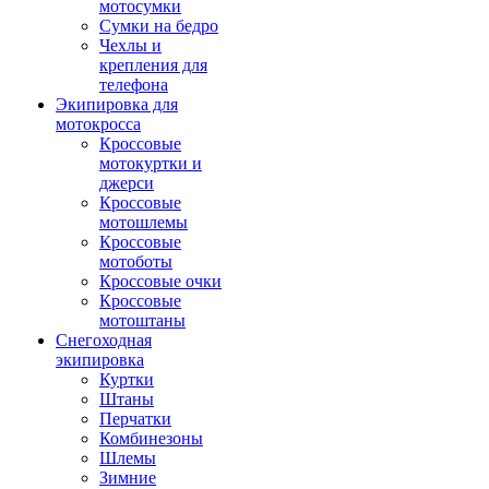
мотосумки
Сумки на бедро
Чехлы и
крепления для
телефона
Экипировка для
мотокросса
Кроссовые
мотокуртки и
джерси
Кроссовые
мотошлемы
Кроссовые
мотоботы
Кроссовые очки
Кроссовые
мотоштаны
Снегоходная
экипировка
Куртки
Штаны
Перчатки
Комбинезоны
Шлемы
Зимние