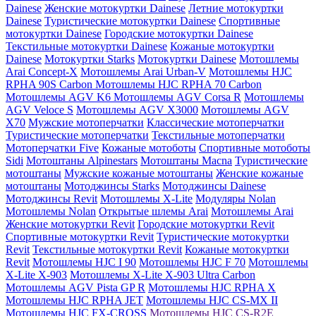
Dainese
Женские мотокуртки Dainese
Летние мотокуртки
Dainese
Туристические мотокуртки Dainese
Спортивные
мотокуртки Dainese
Городские мотокуртки Dainese
Текстильные мотокуртки Dainese
Кожаные мотокуртки
Dainese
Мотокуртки Starks
Мотокуртки Dainese
Мотошлемы
Arai Concept-X
Мотошлемы Arai Urban-V
Мотошлемы HJC
RPHA 90S Carbon
Мотошлемы HJC RPHA 70 Carbon
Мотошлемы AGV K6
Мотошлемы AGV Corsa R
Мотошлемы
AGV Veloce S
Мотошлемы AGV X3000
Мотошлемы AGV
X70
Мужские мотоперчатки
Классические мотоперчатки
Туристические мотоперчатки
Текстильные мотоперчатки
Мотоперчатки Five
Кожаные мотоботы
Спортивные мотоботы
Sidi
Мотоштаны Alpinestars
Мотоштаны Macna
Туристические
мотоштаны
Мужские кожаные мотоштаны
Женские кожаные
мотоштаны
Мотоджинсы Starks
Мотоджинсы Dainese
Мотоджинсы Revit
Мотошлемы X-Lite
Модуляры Nolan
Мотошлемы Nolan
Открытые шлемы Arai
Мотошлемы Arai
Женские мотокуртки Revit
Городские мотокуртки Revit
Cпортивные мотокуртки Revit
Туристические мотокуртки
Revit
Текстильные мотокуртки Revit
Кожаные мотокуртки
Revit
Мотошлемы HJC I 90
Мотошлемы HJC F 70
Мотошлемы
X-Lite X-903
Мотошлемы X-Lite X-903 Ultra Carbon
Мотошлемы AGV Pista GP R
Мотошлемы HJC RPHA X
Мотошлемы HJC RPHA JET
Мотошлемы HJC CS-MX II
Мотошлемы HJC FX-CROSS
Мотошлемы HJC CS-R2E