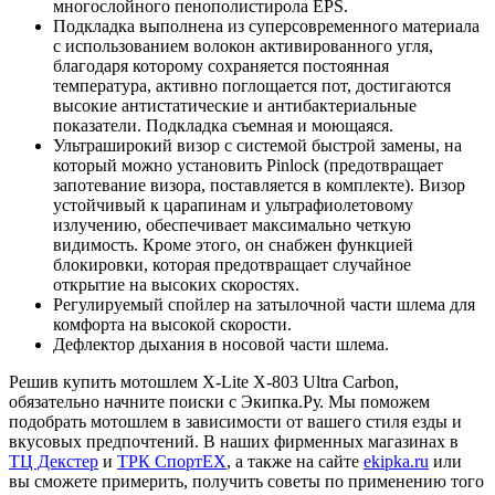
многослойного пенополистирола EPS.
Подкладка выполнена из суперсовременного материала
с использованием волокон активированного угля,
благодаря которому сохраняется постоянная
температура, активно поглощается пот, достигаются
высокие антистатические и антибактериальные
показатели. Подкладка съемная и моющаяся.
Ультраширокий визор с системой быстрой замены, на
который можно установить Pinlock (предотвращает
запотевание визора, поставляется в комплекте). Визор
устойчивый к царапинам и ультрафиолетовому
излучению, обеспечивает максимально четкую
видимость. Кроме этого, он снабжен функцией
блокировки, которая предотвращает случайное
открытие на высоких скоростях.
Регулируемый спойлер на затылочной части шлема для
комфорта на высокой скорости.
Дефлектор дыхания в носовой части шлема.
Решив купить мотошлем X-Lite X-803 Ultra Carbon,
обязательно начните поиски с Экипка.Ру. Мы поможем
подобрать мотошлем в зависимости от вашего стиля езды и
вкусовых предпочтений. В наших фирменных магазинах в
ТЦ Декстер
и
ТРК СпортЕХ
, а также на сайте
ekipka.ru
или
вы сможете примерить, получить советы по применению того