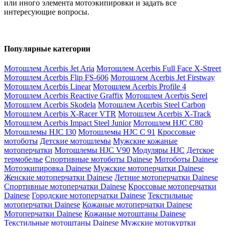
или иного элемента мотоэкипировки и задать все
интересующие вопросы.
Популярные категории
Мотошлем Acerbis Jet Aria
Мотошлем Acerbis Full Face X-Street
Мотошлем Acerbis Flip FS-606
Мотошлем Acerbis Jet Firstway
Мотошлем Acerbis Linear
Мотошлем Acerbis Profile 4
Мотошлем Acerbis Reactive Graffix
Мотошлем Acerbis Serel
Мотошлем Acerbis Skodela
Мотошлем Acerbis Steel Carbon
Мотошлем Acerbis X-Racer VTR
Мотошлем Acerbis X-Track
Мотошлем Acerbis Impact Steel Junior
Мотошлем HJC C80
Мотошлемы HJC I30
Мотошлемы HJC C 91
Кроссовые
мотоботы
Детские мотошлемы
Мужские кожаные
мотоперчатки
Мотошлемы HJC V90
Модуляры HJC
Детское
термобелье
Спортивные мотоботы Dainese
Мотоботы Dainese
Мотоэкипировка Dainese
Мужские мотоперчатки Dainese
Женские мотоперчатки Dainese
Летние мотоперчатки Dainese
Спортивные мотоперчатки Dainese
Кроссовые мотоперчатки
Dainese
Городские мотоперчатки Dainese
Текстильные
мотоперчатки Dainese
Кожаные мотоперчатки Dainese
Мотоперчатки Dainese
Кожаные мотоштаны Dainese
Текстильные мотоштаны Dainese
Мужские мотокуртки