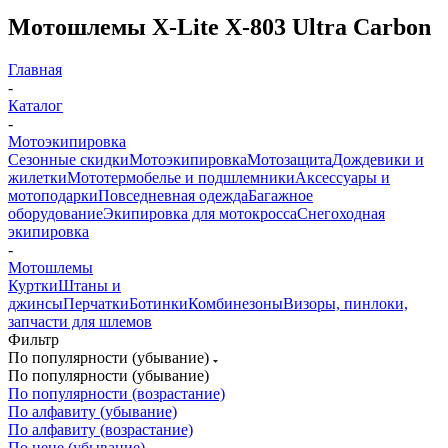
Мотошлемы X-Lite X-803 Ultra Carbon
Главная
-
Каталог
-
Мотоэкипировка
Сезонные скидки
Мотоэкипировка
Мотозащита
Дождевики и
жилетки
Мототермобелье и подшлемники
Аксессуары и
мотоподарки
Повседневная одежда
Багажное
оборудование
Экипировка для мотокросса
Снегоходная
экипировка
-
Мотошлемы
Куртки
Штаны и
джинсы
Перчатки
Ботинки
Комбинезоны
Визоры, пинлоки,
запчасти для шлемов
Фильтр
По популярности (убывание)
По популярности (убывание)
По популярности (возрастание)
По алфавиту (убывание)
По алфавиту (возрастание)
По цене (убывание)