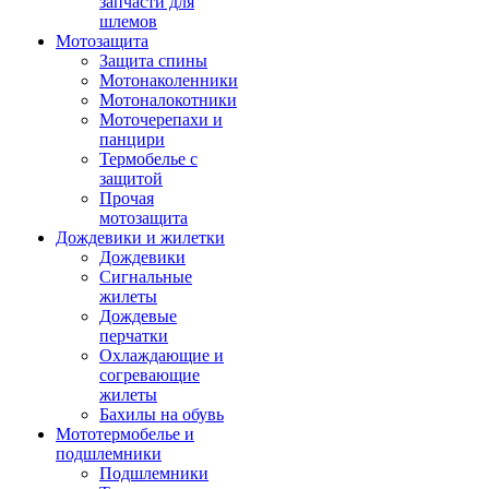
запчасти для
шлемов
Мотозащита
Защита спины
Мотонаколенники
Мотоналокотники
Моточерепахи и
панцири
Термобелье с
защитой
Прочая
мотозащита
Дождевики и жилетки
Дождевики
Сигнальные
жилеты
Дождевые
перчатки
Охлаждающие и
согревающие
жилеты
Бахилы на обувь
Мототермобелье и
подшлемники
Подшлемники