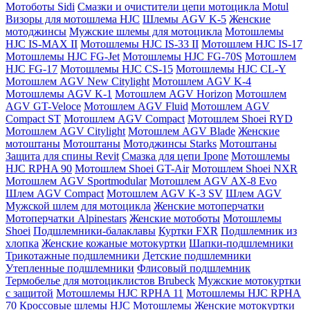
Мотоботы Sidi
Смазки и очистители цепи мотоцикла Motul
Визоры для мотошлема HJC
Шлемы AGV K-5
Женские
мотоджинсы
Мужские шлемы для мотоцикла
Мотошлемы
HJC IS-MAX II
Мотошлемы HJC IS-33 II
Мотошлем HJC IS-17
Мотошлемы HJC FG-Jet
Мотошлемы HJC FG-70S
Мотошлем
HJC FG-17
Мотошлемы HJC CS-15
Мотошлемы HJC CL-Y
Мотошлем AGV New Citylight
Мотошлем AGV K-4
Мотошлемы AGV K-1
Мотошлем AGV Horizon
Мотошлем
AGV GT-Veloce
Мотошлем AGV Fluid
Мотошлем AGV
Compact ST
Мотошлем AGV Compact
Мотошлем Shoei RYD
Мотошлем AGV Citylight
Мотошлем AGV Blade
Женские
мотоштаны
Мотоштаны
Мотоджинсы Starks
Мотоштаны
Защита для спины Revit
Смазка для цепи Ipone
Мотошлемы
HJC RPHA 90
Мотошлем Shoei GT-Air
Мотошлем Shoei NXR
Мотошлем AGV Sportmodular
Мотошлем AGV AX-8 Evo
Шлем AGV Compact
Мотошлем AGV K-3 SV
Шлем AGV
Мужской шлем для мотоцикла
Женские мотоперчатки
Мотоперчатки Alpinestars
Женские мотоботы
Мотошлемы
Shoei
Подшлемники-балаклавы
Куртки FXR
Подшлемник из
хлопка
Женские кожаные мотокуртки
Шапки-подшлемники
Трикотажные подшлемники
Детские подшлемники
Утепленные подшлемники
Флисовый подшлемник
Термобелье для мотоциклистов Brubeck
Мужские мотокуртки
с защитой
Мотошлемы HJC RPHA 11
Мотошлемы HJC RPHA
70
Кроссовые шлемы HJC
Мотошлемы
Женские мотокуртки