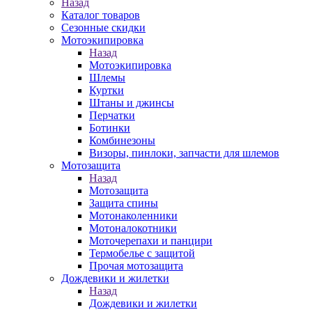
Назад
Каталог товаров
Сезонные скидки
Мотоэкипировка
Назад
Мотоэкипировка
Шлемы
Куртки
Штаны и джинсы
Перчатки
Ботинки
Комбинезоны
Визоры, пинлоки, запчасти для шлемов
Мотозащита
Назад
Мотозащита
Защита спины
Мотонаколенники
Мотоналокотники
Моточерепахи и панцири
Термобелье с защитой
Прочая мотозащита
Дождевики и жилетки
Назад
Дождевики и жилетки