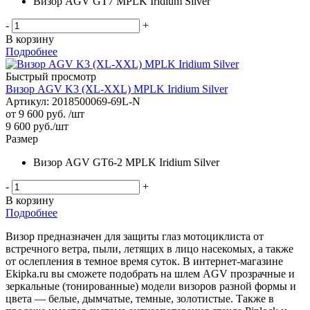
Визор AGV GT7 MPLK Iridium Silver
-
+
В корзину
Подробнее
Быстрый просмотр
Визор AGV K3 (XL-XXL) MPLK Iridium Silver
Артикул: 2018500069-69L-N
от
9 600 руб.
/шт
9 600
руб.
/шт
Размер
Визор AGV GT6-2 MPLK Iridium Silver
-
+
В корзину
Подробнее
Визор предназначен для защиты глаз мотоциклиста от
встречного ветра, пыли, летящих в лицо насекомых, а также
от ослепления в темное время суток. В интернет-магазине
Ekipka.ru вы сможете подобрать на шлем AGV прозрачные и
зеркальные (тонированные) модели визоров разной формы и
цвета — белые, дымчатые, темные, золотистые. Также в