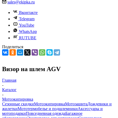
sales@ekipka.ru
Вконтакте
Telegram
YouTube
WhatsApp
RUTUBE
Поделиться
Визор на шлем AGV
Главная
-
Каталог
-
Мотоэкипировка
Сезонные скидки
Мотоэкипировка
Мотозащита
Дождевики и
жилетки
Мототермобелье и подшлемники
Аксессуары и
мотоподарки
Повседневная одежда
Багажное