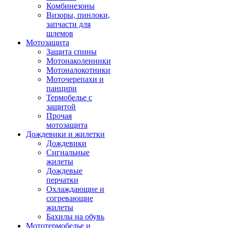
Комбинезоны
Визоры, пинлоки,
запчасти для
шлемов
Мотозащита
Защита спины
Мотонаколенники
Мотоналокотники
Моточерепахи и
панцири
Термобелье с
защитой
Прочая
мотозащита
Дождевики и жилетки
Дождевики
Сигнальные
жилеты
Дождевые
перчатки
Охлаждающие и
согревающие
жилеты
Бахилы на обувь
Мототермобелье и