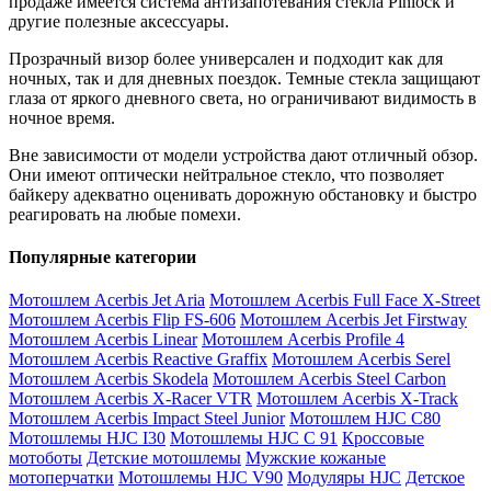
продаже имеется система антизапотевания стекла Pinlock и
другие полезные аксессуары.
Прозрачный визор более универсален и подходит как для
ночных, так и для дневных поездок. Темные стекла защищают
глаза от яркого дневного света, но ограничивают видимость в
ночное время.
Вне зависимости от модели устройства дают отличный обзор.
Они имеют оптически нейтральное стекло, что позволяет
байкеру адекватно оценивать дорожную обстановку и быстро
реагировать на любые помехи.
Популярные категории
Мотошлем Acerbis Jet Aria
Мотошлем Acerbis Full Face X-Street
Мотошлем Acerbis Flip FS-606
Мотошлем Acerbis Jet Firstway
Мотошлем Acerbis Linear
Мотошлем Acerbis Profile 4
Мотошлем Acerbis Reactive Graffix
Мотошлем Acerbis Serel
Мотошлем Acerbis Skodela
Мотошлем Acerbis Steel Carbon
Мотошлем Acerbis X-Racer VTR
Мотошлем Acerbis X-Track
Мотошлем Acerbis Impact Steel Junior
Мотошлем HJC C80
Мотошлемы HJC I30
Мотошлемы HJC C 91
Кроссовые
мотоботы
Детские мотошлемы
Мужские кожаные
мотоперчатки
Мотошлемы HJC V90
Модуляры HJC
Детское