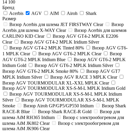
14 100
Бренд
Acerbis
AGV
AIM
Airoh
Shark
Размер
Визор Acerbis для шлема JET FIRSTWAY Clear
Визор
Acerbis для шлема X-WAY Clear
Визор Acerbis для шлемов
CARLINO KID Clear
Визор AGV GT4-2 MPLK E2206
Clear
Визор AGV GT4-2 MPLK Iridium Silver
Визор AGV GT4-2 MPLK Tinted 80%
Визор AGV GT6-
1 MPLK Clear
Визор AGV GT6-2 MPLK Clear
Визор
AGV GT6-2 MPLK Iridium Blue
Визор AGV GT6-2 MPLK
Iridium Gold
Визор AGV GT6-2 MPLK Iridium Silver
Визор AGV GT6-2 MPLK Smoke 80%
Визор AGV GT7
MPLK Iridium Silver
Визор AGV RACE 3 MPLK Clear
Визор AGV TOURMODULAR XL-XXL MPLK Clear
Визор AGV TOURMODULAR XS-S-M-L MPLK Iridium Gold
Визор AGV TOURMODULAR XS-S-M-L MPLK Iridium
Silver
Визор AGV TOURMODULAR XS-S-M-L MPLK
Smoke
Визор Airoh GP/GP5/GP550 Iridium
Визор Shark
RACE-R Blue
Визор Shark RACE-R Gold
Визор для
шлема AiM RH365 Iridium
Визор с электрообогревом для
шлема AiM JK802 Clear
Визор с электрообогревом для
шлема AiM JK906 Clear