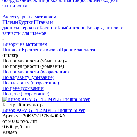
оборудование
Экипировка для мотокросса
Снегоходная
экипировка
-
Аксессуары на мотошлем
Шлемы
Куртки
Штаны и
джинсы
Перчатки
Ботинки
Комбинезоны
Визоры, пинлоки,
запчасти для шлемов
-
Визоры на мотошлем
Пинлоки
Крепления визора
Прочие запчасти
Фильтр
По популярности (убывание)
По популярности (убывание)
По популярности (возрастание)
По алфавиту (убывание)
По алфавиту (возрастание)
По цене (убывание)
По цене (возрастание)
Быстрый просмотр
Визор AGV GT4-2 MPLK Iridium Silver
Артикул: 20KV31B7N4-003-N
от
9 600 руб.
/шт
9 600
руб.
/шт
Размер