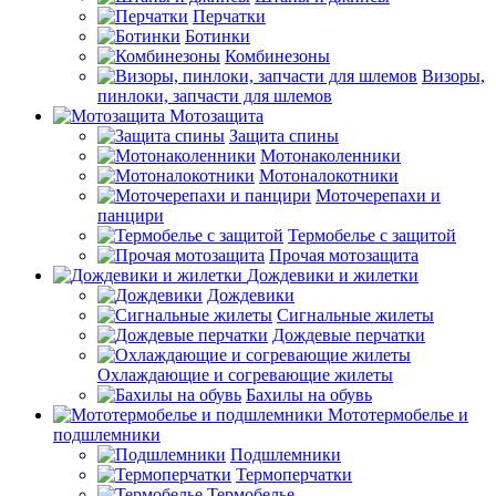
Перчатки
Ботинки
Комбинезоны
Визоры,
пинлоки, запчасти для шлемов
Мотозащита
Защита спины
Мотонаколенники
Мотоналокотники
Моточерепахи и
панцири
Термобелье с защитой
Прочая мотозащита
Дождевики и жилетки
Дождевики
Сигнальные жилеты
Дождевые перчатки
Охлаждающие и согревающие жилеты
Бахилы на обувь
Мототермобелье и
подшлемники
Подшлемники
Термоперчатки
Термобелье