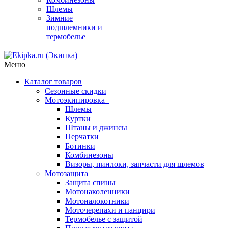
Шлемы
Зимние
подшлемники и
термобелье
Меню
Каталог товаров
Сезонные скидки
Мотоэкипировка
Шлемы
Куртки
Штаны и джинсы
Перчатки
Ботинки
Комбинезоны
Визоры, пинлоки, запчасти для шлемов
Мотозащита
Защита спины
Мотонаколенники
Мотоналокотники
Моточерепахи и панцири
Термобелье с защитой