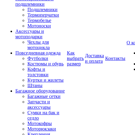
подшлемники
Подшлемники
Термоперчатки
Термобелье
Мотоноски
Аксессуары и
мотоподарки
Чехлы для
О к
мотоцикла
Повседневная одежда
Как
Доставка
Футболки
выбрать
Контакты
и оплата
Костюмы и обувь
размер
Кофты и
толстовки
Куртки и жилеты
Штаны
Багажное оборудование
Багажные сетки
Запчасти и
аксессуары
Сумки на бак и
седло
Мотокофры
Моторюкзаки
Крепления