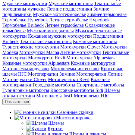
Мужские мотокуртки
Мужские мотоштаны
Текстильные
мотоштаны мужские
Летние подшлемники
Зимние
подшлемники
Мужское мототермобелье
Зимнее термобелье
Термобелье Hyperlook
Летнее термобелье Hyperlook
Термобелье Brubeck
Летнее термобелье
Охлаждающее
термобелье
Мужские мотоджинсы
Мужские текстильные
мотокуртки
Кожаные мужские мотокуртки
Подшлемники
Brubeck
Текстильные мотоштаны
Кожаные мотоштаны
Туристические мотокуртки
Мотокуртки Clover
Мотокуртки
Modeka
Мотокуртки Macna
Летние мотокуртки
Текстильные
мотокуртки
Мотокуртки Revit
Мотокуртки Alpinestars
Кожаные мотокуртки Alpinestars
Кожаные мотокуртки
Мотошлемы модуляры
Мотошлемы интегралы
Кроссовые
шлемы HJC
Мотоперчатки Зимние
Мотоперчатки Летние
Мотоперчатки Clover
Мотоперчатки Revit
Кожаные
мотоперчатки
Городские мотоботы
Спортивные мотоботы
Туринговые мотоботы
Кроссовые мотоботы Sidi
Шлемы
открытого типа
Мотошлемы Just1
Мотошлемы HJC
Показать все
Сезонные скидки
Мотоэкипировка
Шлемы
Куртки
Штаны и джинсы