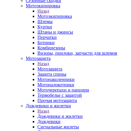
Сезонные скидки
Мотоэкипировка
Назад
Мотоэкипировка
Шлемы
Куртки
Штаны и джинсы
Перчатки
Ботинки
Комбинезоны
Визоры, пинлоки, запчасти для шлемов
Мотозащита
Назад
Мотозащита
Защита спины
Мотонаколенники
Мотоналокотники
Моточерепахи и панцири
Термобелье с защитой
Прочая мотозащита
Дождевики и жилетки
Назад
Дождевики и жилетки
Дождевики
Сигнальные жилеты