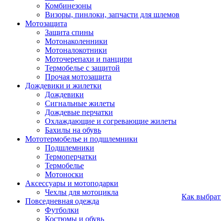
Комбинезоны
Визоры, пинлоки, запчасти для шлемов
Мотозащита
Защита спины
Мотонаколенники
Мотоналокотники
Моточерепахи и панцири
Термобелье с защитой
Прочая мотозащита
Дождевики и жилетки
Дождевики
Сигнальные жилеты
Дождевые перчатки
Охлаждающие и согревающие жилеты
Бахилы на обувь
Мототермобелье и подшлемники
Подшлемники
Термоперчатки
Термобелье
Мотоноски
Аксессуары и мотоподарки
Чехлы для мотоцикла
Как выбрат
Повседневная одежда
Футболки
Костюмы и обувь