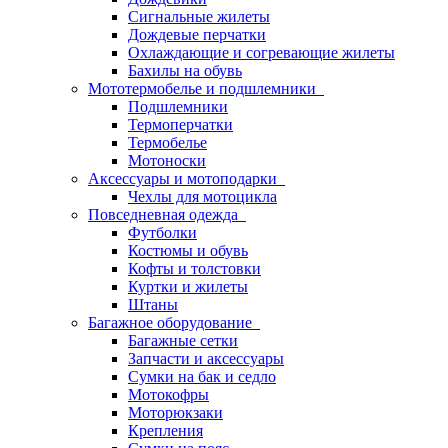
Сигнальные жилеты
Дождевые перчатки
Охлаждающие и согревающие жилеты
Бахилы на обувь
Мототермобелье и подшлемники
Подшлемники
Термоперчатки
Термобелье
Мотоноски
Аксессуары и мотоподарки
Чехлы для мотоцикла
Повседневная одежда
Футболки
Костюмы и обувь
Кофты и толстовки
Куртки и жилеты
Штаны
Багажное оборудование
Багажные сетки
Запчасти и аксессуары
Сумки на бак и седло
Мотокофры
Моторюкзаки
Крепления