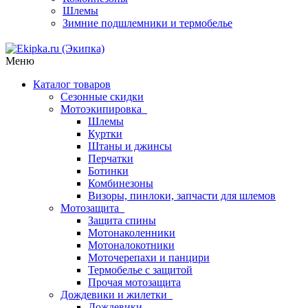
Шлемы
Зимние подшлемники и термобелье
Меню
Каталог товаров
Сезонные скидки
Мотоэкипировка
Шлемы
Куртки
Штаны и джинсы
Перчатки
Ботинки
Комбинезоны
Визоры, пинлоки, запчасти для шлемов
Мотозащита
Защита спины
Мотонаколенники
Мотоналокотники
Моточерепахи и панцири
Термобелье с защитой
Прочая мотозащита
Дождевики и жилетки
Дождевики