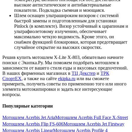
высокие антистатические и антибактериальные
показатели. Подкладка съемная и моющаяся.
Шлем оснащен ультрашироким визором с системой
быстрой замены и подготовленным для установки
Pinlock (в комплекте). Визор устойчивый к царапинам и
ультрафиолетовому излучению, обеспечивает
максимально четкую видимость. Кроме этого, он
снабжен функцией блокировки, которая предотвращает
случайное открытие на высоких скоростях.
Решив купить мотошлем X-Lite X-803, обязательно начните
поиски с Экипка.Ру. Мы поможем подобрать мотошлем в
зависимости от вашего стиля езды и вкусовых предпочтений.
В наших фирменных магазинах в
ТЦ Декстер
и
ТРК
СпортЕХ
, а также на сайте
ekipka.ru
или вы сможете
примерить, получить советы по применению того или иного
элемента мотоэкипировки и задать все интересующие
вопросы.
Популярные категории
Мотошлем Acerbis Jet Aria
Мотошлем Acerbis Full Face X-Street
Мотошлем Acerbis Flip FS-606
Мотошлем Acerbis Jet Firstway
Мотошлем Acerbis Linear
Мотошлем Acerbis Profile 4