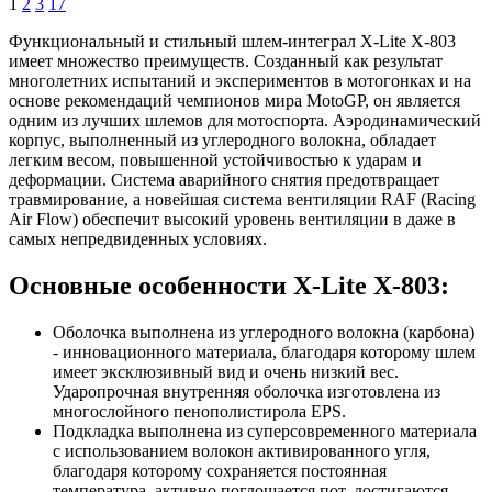
1
2
3
17
Функциональный и стильный шлем-интеграл X-Lite X-803
имеет множество преимуществ. Созданный как результат
многолетних испытаний и экспериментов в мотогонках и на
основе рекомендаций чемпионов мира MotoGP, он является
одним из лучших шлемов для мотоспорта. Аэродинамический
корпус, выполненный из углеродного волокна, обладает
легким весом, повышенной устойчивостью к ударам и
деформации. Система аварийного снятия предотвращает
травмирование, а новейшая система вентиляции RAF (Racing
Air Flow) обеспечит высокий уровень вентиляции в даже в
самых непредвиденных условиях.
Основные особенности X-Lite X-803:
Оболочка выполнена из углеродного волокна (карбона)
- инновационного материала, благодаря которому шлем
имеет эксклюзивный вид и очень низкий вес.
Ударопрочная внутренняя оболочка изготовлена из
многослойного пенополистирола EPS.
Подкладка выполнена из суперсовременного материала
с использованием волокон активированного угля,
благодаря которому сохраняется постоянная
температура, активно поглощается пот, достигаются