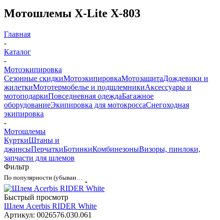
Мотошлемы X-Lite X-803
Главная
-
Каталог
-
Мотоэкипировка
Сезонные скидки
Мотоэкипировка
Мотозащита
Дождевики и
жилетки
Мототермобелье и подшлемники
Аксессуары и
мотоподарки
Повседневная одежда
Багажное
оборудование
Экипировка для мотокросса
Снегоходная
экипировка
-
Мотошлемы
Куртки
Штаны и
джинсы
Перчатки
Ботинки
Комбинезоны
Визоры, пинлоки,
запчасти для шлемов
Фильтр
По популярности (убывание)
Быстрый просмотр
Шлем Acerbis RIDER White
Артикул: 0026576.030.061