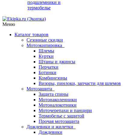
подшлемники и
термобелье
Меню
Каталог товаров
Сезонные скидки
Мотоэкипировка
Шлемы
Куртки
Штаны и джинсы
Перчатки
Ботинки
Комбинезоны
Визоры, пинлоки, запчасти для шлемов
Мотозащита
Защита спины
Мотонаколенники
Мотоналокотники
Моточерепахи и панцири
Термобелье с защитой
Прочая мотозащита
Дождевики и жилетки
Дождевики