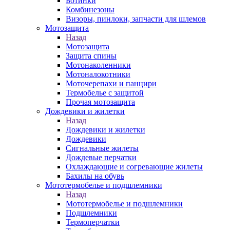
Ботинки
Комбинезоны
Визоры, пинлоки, запчасти для шлемов
Мотозащита
Назад
Мотозащита
Защита спины
Мотонаколенники
Мотоналокотники
Моточерепахи и панцири
Термобелье с защитой
Прочая мотозащита
Дождевики и жилетки
Назад
Дождевики и жилетки
Дождевики
Сигнальные жилеты
Дождевые перчатки
Охлаждающие и согревающие жилеты
Бахилы на обувь
Мототермобелье и подшлемники
Назад
Мототермобелье и подшлемники
Подшлемники
Термоперчатки