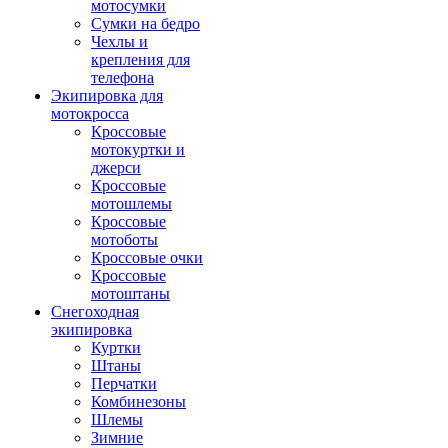
мотосумки
Сумки на бедро
Чехлы и
крепления для
телефона
Экипировка для
мотокросса
Кроссовые
мотокуртки и
джерси
Кроссовые
мотошлемы
Кроссовые
мотоботы
Кроссовые очки
Кроссовые
мотоштаны
Снегоходная
экипировка
Куртки
Штаны
Перчатки
Комбинезоны
Шлемы
Зимние