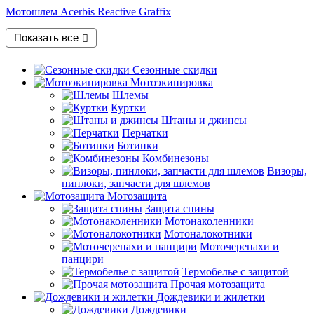
Мотошлем Acerbis Reactive Graffix
Показать все
Сезонные скидки
Мотоэкипировка
Шлемы
Куртки
Штаны и джинсы
Перчатки
Ботинки
Комбинезоны
Визоры,
пинлоки, запчасти для шлемов
Мотозащита
Защита спины
Мотонаколенники
Мотоналокотники
Моточерепахи и
панцири
Термобелье с защитой
Прочая мотозащита
Дождевики и жилетки
Дождевики