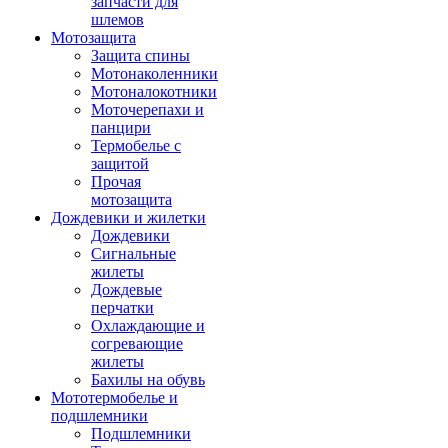
запчасти для
шлемов
Мотозащита
Защита спины
Мотонаколенники
Мотоналокотники
Моточерепахи и
панцири
Термобелье с
защитой
Прочая
мотозащита
Дождевики и жилетки
Дождевики
Сигнальные
жилеты
Дождевые
перчатки
Охлаждающие и
согревающие
жилеты
Бахилы на обувь
Мототермобелье и
подшлемники
Подшлемники