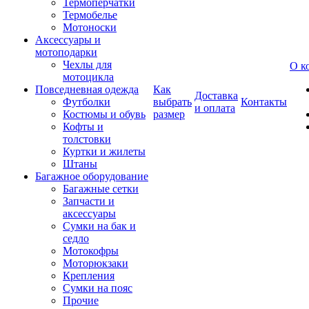
Термоперчатки
Термобелье
Мотоноски
Аксессуары и
мотоподарки
Чехлы для
О к
мотоцикла
Повседневная одежда
Как
Доставка
Футболки
выбрать
Контакты
и оплата
Костюмы и обувь
размер
Кофты и
толстовки
Куртки и жилеты
Штаны
Багажное оборудование
Багажные сетки
Запчасти и
аксессуары
Сумки на бак и
седло
Мотокофры
Моторюкзаки
Крепления
Сумки на пояс
Прочие