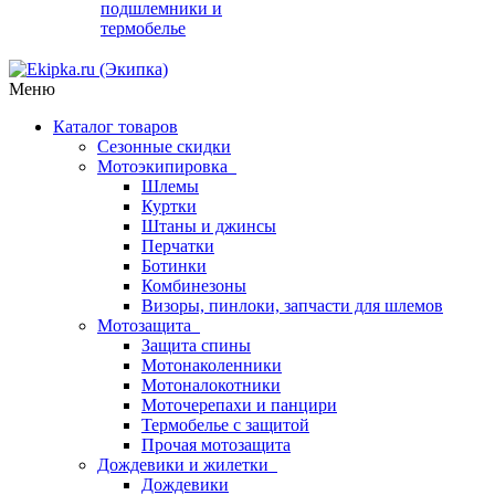
подшлемники и
термобелье
Меню
Каталог товаров
Сезонные скидки
Мотоэкипировка
Шлемы
Куртки
Штаны и джинсы
Перчатки
Ботинки
Комбинезоны
Визоры, пинлоки, запчасти для шлемов
Мотозащита
Защита спины
Мотонаколенники
Мотоналокотники
Моточерепахи и панцири
Термобелье с защитой
Прочая мотозащита
Дождевики и жилетки
Дождевики