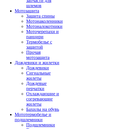
запчасти для
шлемов
Мотозащита
Защита спины
Мотонаколенники
Мотоналокотники
Моточерепахи и
панцири
Термобелье с
защитой
Прочая
мотозащита
Дождевики и жилетки
Дождевики
Сигнальные
жилеты
Дождевые
перчатки
Охлаждающие и
согревающие
жилеты
Бахилы на обувь
Мототермобелье и
подшлемники
Подшлемники