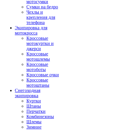
мотосумки
Сумки на бедро
Чехлы и
крепления для
телефона
Экипировка для
мотокросса
Кроссовые
мотокуртки и
джерси
Кроссовые
мотошлемы
Кроссовые
мотоботы
Кроссовые очки
Кроссовые
мотоштаны
Снегоходная
экипировка
Куртки
Штаны
Перчатки
Комбинезоны
Шлемы
Зимние