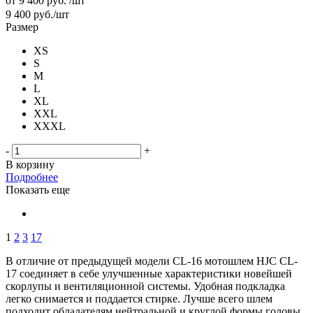
от
9 400 руб.
/шт
9 400
руб.
/шт
Размер
XS
S
M
L
XL
XXL
XXXL
-
+
В корзину
Подробнее
Показать еще
1
2
3
17
В отличие от предыдущей модели CL-16 мотошлем HJC CL-
17 соединяет в себе улучшенные характеристики новейшей
скорлупы и вентиляционной системы. Удобная подкладка
легко снимается и поддается стирке. Лучше всего шлем
подходит обладателям нейтральной и круглой формы головы.