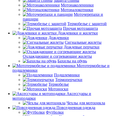
Защита спины
Мотонаколенники
Мотоналокотники
Моточерепахи и
панцири
Термобелье с защитой
Прочая мотозащита
Дождевики и жилетки
Дождевики
Сигнальные жилеты
Дождевые перчатки
Охлаждающие и согревающие жилеты
Бахилы на обувь
Мототермобелье и
подшлемники
Подшлемники
Термоперчатки
Термобелье
Мотоноски
Аксессуары и
мотоподарки
Чехлы для мотоцикла
Повседневная одежда
Футболки