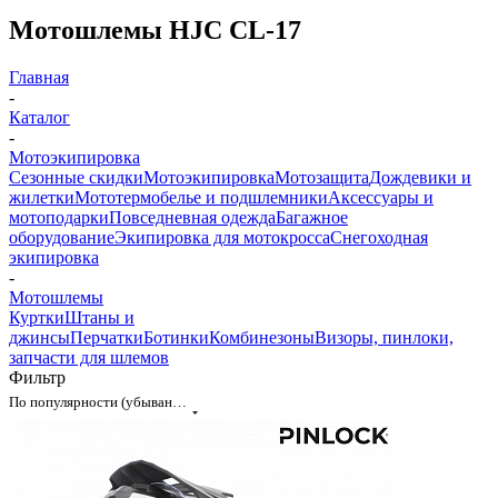
Мотошлемы HJC CL-17
Главная
-
Каталог
-
Мотоэкипировка
Сезонные скидки
Мотоэкипировка
Мотозащита
Дождевики и
жилетки
Мототермобелье и подшлемники
Аксессуары и
мотоподарки
Повседневная одежда
Багажное
оборудование
Экипировка для мотокросса
Снегоходная
экипировка
-
Мотошлемы
Куртки
Штаны и
джинсы
Перчатки
Ботинки
Комбинезоны
Визоры, пинлоки,
запчасти для шлемов
Фильтр
По популярности (убывание)