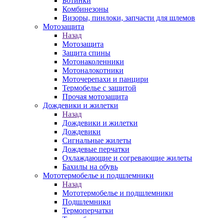
Ботинки
Комбинезоны
Визоры, пинлоки, запчасти для шлемов
Мотозащита
Назад
Мотозащита
Защита спины
Мотонаколенники
Мотоналокотники
Моточерепахи и панцири
Термобелье с защитой
Прочая мотозащита
Дождевики и жилетки
Назад
Дождевики и жилетки
Дождевики
Сигнальные жилеты
Дождевые перчатки
Охлаждающие и согревающие жилеты
Бахилы на обувь
Мототермобелье и подшлемники
Назад
Мототермобелье и подшлемники
Подшлемники
Термоперчатки