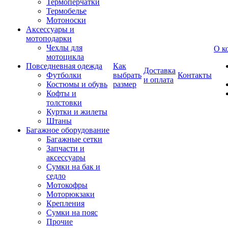
Термоперчатки
Термобелье
Мотоноски
Аксессуары и
мотоподарки
Чехлы для
О к
мотоцикла
Повседневная одежда
Как
Доставка
Футболки
выбрать
Контакты
и оплата
Костюмы и обувь
размер
Кофты и
толстовки
Куртки и жилеты
Штаны
Багажное оборудование
Багажные сетки
Запчасти и
аксессуары
Сумки на бак и
седло
Мотокофры
Моторюкзаки
Крепления
Сумки на пояс
Прочие