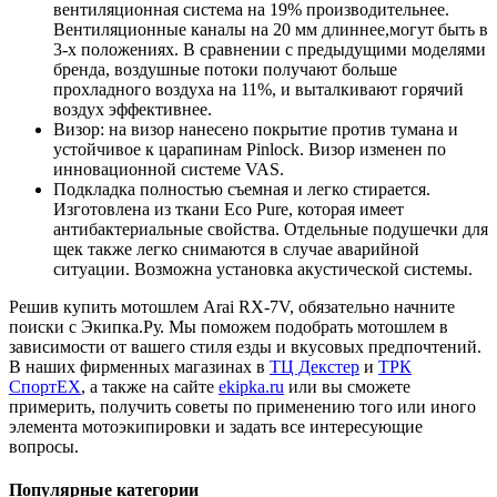
вентиляционная система на 19% производительнее.
Вентиляционные каналы на 20 мм длиннее,могут быть в
3-х положениях. В сравнении с предыдущими моделями
бренда, воздушные потоки получают больше
прохладного воздуха на 11%, и выталкивают горячий
воздух эффективнее.
Визор: на визор нанесено покрытие против тумана и
устойчивое к царапинам Pinlock. Визор изменен по
инновационной системе VAS.
Подкладка полностью съемная и легко стирается.
Изготовлена из ткани Eco Pure, которая имеет
антибактериальные свойства. Отдельные подушечки для
щек также легко снимаются в случае аварийной
ситуации. Возможна установка акустической системы.
Решив купить мотошлем Arai RX-7V, обязательно начните
поиски с Экипка.Ру. Мы поможем подобрать мотошлем в
зависимости от вашего стиля езды и вкусовых предпочтений.
В наших фирменных магазинах в
ТЦ Декстер
и
ТРК
СпортЕХ
, а также на сайте
ekipka.ru
или вы сможете
примерить, получить советы по применению того или иного
элемента мотоэкипировки и задать все интересующие
вопросы.
Популярные категории