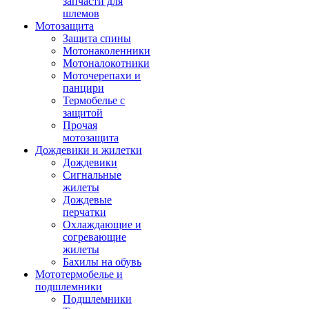
запчасти для
шлемов
Мотозащита
Защита спины
Мотонаколенники
Мотоналокотники
Моточерепахи и
панцири
Термобелье с
защитой
Прочая
мотозащита
Дождевики и жилетки
Дождевики
Сигнальные
жилеты
Дождевые
перчатки
Охлаждающие и
согревающие
жилеты
Бахилы на обувь
Мототермобелье и
подшлемники
Подшлемники