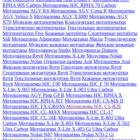
RPHA 90S Carbon
Мотошлемы HJC RPHA 70 Carbon
Мотошлемы AGV K6
Мотошлемы AGV Corsa R
Мотошлемы
AGV Veloce S
Мотошлемы AGV X3000
Мотошлемы AGV
X70
Мужские мотоперчатки
Классические мотоперчатки
Туристические мотоперчатки
Текстильные мотоперчатки
Мотоперчатки Five
Кожаные мотоботы
Спортивные мотоботы
Sidi
Мотоштаны Alpinestars
Мотоштаны Macna
Туристические
мотоштаны
Мужские кожаные мотоштаны
Женские кожаные
мотоштаны
Мотоджинсы Starks
Мотоджинсы Dainese
Мотоджинсы Revit
Мотошлемы X-Lite
Модуляры Nolan
Мотошлемы Nolan
Открытые шлемы Arai
Мотошлемы Arai
Женские мотокуртки Revit
Городские мотокуртки Revit
Cпортивные мотокуртки Revit
Туристические мотокуртки
Revit
Текстильные мотокуртки Revit
Кожаные мотокуртки
Revit
Мотошлемы HJC I 90
Мотошлемы HJC F 70
Мотошлемы
X-Lite X-903
Мотошлемы X-Lite X-903 Ultra Carbon
Мотошлемы AGV Pista GP R
Мотошлемы HJC RPHA X
Мотошлемы HJC RPHA JET
Мотошлемы HJC CS-MX II
Мотошлемы HJC FX-CROSS
Мотошлемы HJC CS-R2E
Мотошлемы HJC CL-MAX
Мотошлемы HJC CL-17
Мотошлемы HJC CL-16E
Мотошлемы X-Lite X-803 Ultra
Carbon
Мотошлемы X-Lite X-803
Мотошлемы X-Lite X-502
Ultra Carbon
Мотошлемы X-Lite X-403 Gt Ultra Carbon
Мотошлемы Nolan N87
Мотошлемы Nolan N70-2 Gt