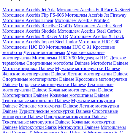
Мотошлем Acerbis Jet Aria
Мотошлем Acerbis Full Face X-Street
Мотошлем Acerbis Flip FS-606
Мотошлем Acerbis Jet Firstway
Мотошлем Acerbis Linear
Мотошлем Acerbis Profile 4
Мотошлем Acerbis Reactive Graffix
Мотошлем Acerbis Serel
Мотошлем Acerbis Skodela
Мотошлем Acerbis Steel Carbon
Мотошлем Acerbis X-Racer VTR
Мотошлем Acerbis X-Track
Мотошлем Acerbis Impact Steel Junior
Мотошлем HJC C80
Мотошлемы HJC I30
Мотошлемы HJC C 91
Кроссовые
мотоботы
Детские мотошлемы
Мужские кожаные
мотоперчатки
Мотошлемы HJC V90
Модуляры HJC
Детское
термобелье
Спортивные мотоботы Dainese
Мотоботы Dainese
Мотоэкипировка Dainese
Мужские мотоперчатки Dainese
Женские мотоперчатки Dainese
Летние мотоперчатки Dainese
Спортивные мотоперчатки Dainese
Кроссовые мотоперчатки
Dainese
Городские мотоперчатки Dainese
Текстильные
мотоперчатки Dainese
Кожаные мотоперчатки Dainese
Мотоперчатки Dainese
Кожаные мотоштаны Dainese
Текстильные мотоштаны Dainese
Мужские мотокуртки
Dainese
Женские мотокуртки Dainese
Летние мотокуртки
Dainese
Туристические мотокуртки Dainese
Спортивные
мотокуртки Dainese
Городские мотокуртки Dainese
Текстильные мотокуртки Dainese
Кожаные мотокуртки
Dainese
Мотокуртки Starks
Мотокуртки Dainese
Мотошлемы
Arai Concept-X
Мотошлемы Arai Urban-V
Мотошлемы HJC