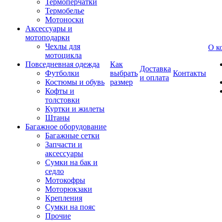
Термоперчатки
Термобелье
Мотоноски
Аксессуары и
мотоподарки
Чехлы для
О к
мотоцикла
Повседневная одежда
Как
Доставка
Футболки
выбрать
Контакты
и оплата
Костюмы и обувь
размер
Кофты и
толстовки
Куртки и жилеты
Штаны
Багажное оборудование
Багажные сетки
Запчасти и
аксессуары
Сумки на бак и
седло
Мотокофры
Моторюкзаки
Крепления
Сумки на пояс
Прочие