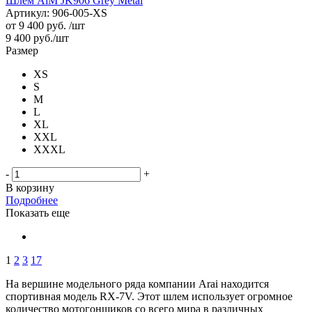
Шлем AiM JK906 Grey Metal
Артикул: 906-005-XS
от
9 400 руб.
/шт
9 400
руб.
/шт
Размер
XS
S
M
L
XL
XXL
XXXL
-
+
В корзину
Подробнее
Показать еще
1
2
3
17
На вершине модельного ряда компании Arai находится
спортивная модель RX-7V. Этот шлем использует огромное
количество мотогонщиков со всего мира в различных