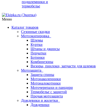
подшлемники и
термобелье
Меню
Каталог товаров
Сезонные скидки
Мотоэкипировка
Шлемы
Куртки
Штаны и джинсы
Перчатки
Ботинки
Комбинезоны
Визоры, пинлоки, запчасти для шлемов
Мотозащита
Защита спины
Мотонаколенники
Мотоналокотники
Моточерепахи и панцири
Термобелье с защитой
Прочая мотозащита
Дождевики и жилетки
Дождевики