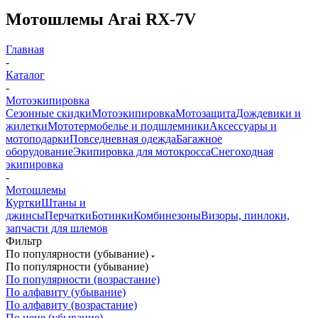
Мотошлемы Arai RX-7V
Главная
-
Каталог
-
Мотоэкипировка
Сезонные скидки
Мотоэкипировка
Мотозащита
Дождевики и
жилетки
Мототермобелье и подшлемники
Аксессуары и
мотоподарки
Повседневная одежда
Багажное
оборудование
Экипировка для мотокросса
Снегоходная
экипировка
-
Мотошлемы
Куртки
Штаны и
джинсы
Перчатки
Ботинки
Комбинезоны
Визоры, пинлоки,
запчасти для шлемов
Фильтр
По популярности (убывание)
По популярности (убывание)
По популярности (возрастание)
По алфавиту (убывание)
По алфавиту (возрастание)
По цене (убывание)