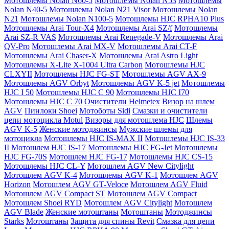
Мотошлемы Nolan N60-5
Мотошлемы Nolan N53
Мотошлемы
Nolan N40-5
Мотошлемы Nolan N21 Visor
Мотошлемы Nolan
N21
Мотошлемы Nolan N100-5
Мотошлемы HJC RPHA10 Plus
Мотошлемы Arai Tour-X4
Мотошлемы Arai SZ/f
Мотошлемы
Arai SZ-R VAS
Мотошлемы Arai Renegade-V
Мотошлемы Arai
QV-Pro
Мотошлемы Arai MX-V
Мотошлемы Arai CT-F
Мотошлемы Arai Chaser-X
Мотошлемы Arai Astro Light
Мотошлемы X-Lite X-1004 Ultra Carbon
Мотошлемы HJC
CLXYII
Мотошлемы HJC FG-ST
Мотошлемы AGV AX-9
Мотошлемы AGV Orbyt
Мотошлемы AGV K-5 jet
Мотошлемы
HJC I 50
Мотошлемы HJC C 90
Мотошлемы HJC I70
Мотошлемы HJC C 70
Очистители Helmetex
Визор на шлем
AGV
Пинлоки Shoei
Мотоботы Sidi
Смазки и очистители
цепи мотоцикла Motul
Визоры для мотошлема HJC
Шлемы
AGV K-5
Женские мотоджинсы
Мужские шлемы для
мотоцикла
Мотошлемы HJC IS-MAX II
Мотошлемы HJC IS-33
II
Мотошлем HJC IS-17
Мотошлемы HJC FG-Jet
Мотошлемы
HJC FG-70S
Мотошлем HJC FG-17
Мотошлемы HJC CS-15
Мотошлемы HJC CL-Y
Мотошлем AGV New Citylight
Мотошлем AGV K-4
Мотошлемы AGV K-1
Мотошлем AGV
Horizon
Мотошлем AGV GT-Veloce
Мотошлем AGV Fluid
Мотошлем AGV Compact ST
Мотошлем AGV Compact
Мотошлем Shoei RYD
Мотошлем AGV Citylight
Мотошлем
AGV Blade
Женские мотоштаны
Мотоштаны
Мотоджинсы
Starks
Мотоштаны
Защита для спины Revit
Смазка для цепи