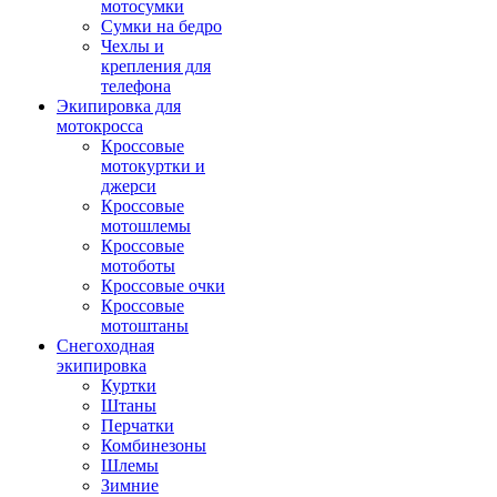
мотосумки
Сумки на бедро
Чехлы и
крепления для
телефона
Экипировка для
мотокросса
Кроссовые
мотокуртки и
джерси
Кроссовые
мотошлемы
Кроссовые
мотоботы
Кроссовые очки
Кроссовые
мотоштаны
Снегоходная
экипировка
Куртки
Штаны
Перчатки
Комбинезоны
Шлемы
Зимние