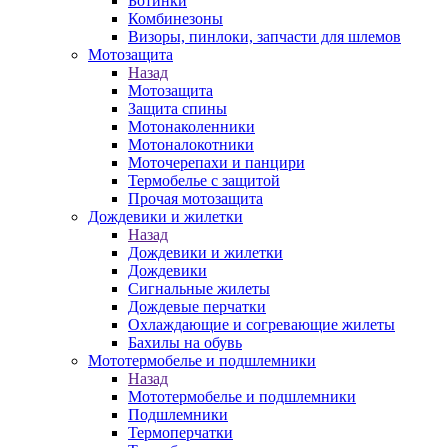
Ботинки
Комбинезоны
Визоры, пинлоки, запчасти для шлемов
Мотозащита
Назад
Мотозащита
Защита спины
Мотонаколенники
Мотоналокотники
Моточерепахи и панцири
Термобелье с защитой
Прочая мотозащита
Дождевики и жилетки
Назад
Дождевики и жилетки
Дождевики
Сигнальные жилеты
Дождевые перчатки
Охлаждающие и согревающие жилеты
Бахилы на обувь
Мототермобелье и подшлемники
Назад
Мототермобелье и подшлемники
Подшлемники
Термоперчатки