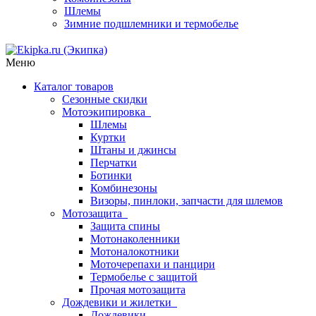
Шлемы
Зимние подшлемники и термобелье
Меню
Каталог товаров
Сезонные скидки
Мотоэкипировка
Шлемы
Куртки
Штаны и джинсы
Перчатки
Ботинки
Комбинезоны
Визоры, пинлоки, запчасти для шлемов
Мотозащита
Защита спины
Мотонаколенники
Мотоналокотники
Моточерепахи и панцири
Термобелье с защитой
Прочая мотозащита
Дождевики и жилетки
Дождевики