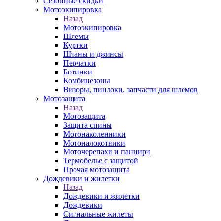
Сезонные скидки
Мотоэкипировка
Назад
Мотоэкипировка
Шлемы
Куртки
Штаны и джинсы
Перчатки
Ботинки
Комбинезоны
Визоры, пинлоки, запчасти для шлемов
Мотозащита
Назад
Мотозащита
Защита спины
Мотонаколенники
Мотоналокотники
Моточерепахи и панцири
Термобелье с защитой
Прочая мотозащита
Дождевики и жилетки
Назад
Дождевики и жилетки
Дождевики
Сигнальные жилеты