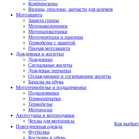
Комбинезоны
Визоры, пинлоки, запчасти для шлемов
Мотозащита
Защита спины
Мотонаколенники
Мотоналокотники
Моточерепахи и панцири
Термобелье с защитой
Прочая мотозащита
Дождевики и жилетки
Дождевики
Сигнальные жилеты
Дождевые перчатки
Охлаждающие и согревающие жилеты
Бахилы на обувь
Мототермобелье и подшлемники
Подшлемники
Термоперчатки
Термобелье
Мотоноски
Аксессуары и мотоподарки
Чехлы для мотоцикла
Как выбрат
Повседневная одежда
Футболки
Костюмы и обувь