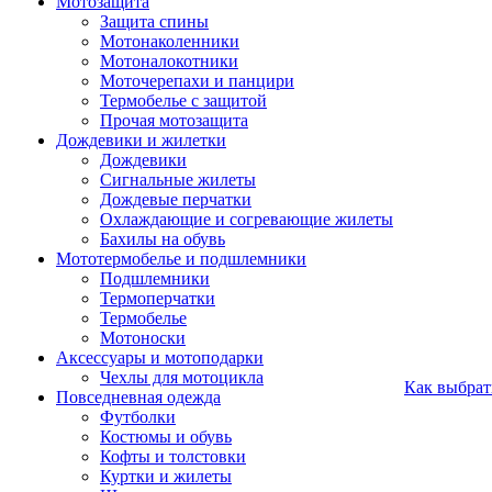
Мотозащита
Защита спины
Мотонаколенники
Мотоналокотники
Моточерепахи и панцири
Термобелье с защитой
Прочая мотозащита
Дождевики и жилетки
Дождевики
Сигнальные жилеты
Дождевые перчатки
Охлаждающие и согревающие жилеты
Бахилы на обувь
Мототермобелье и подшлемники
Подшлемники
Термоперчатки
Термобелье
Мотоноски
Аксессуары и мотоподарки
Чехлы для мотоцикла
Как выбрат
Повседневная одежда
Футболки
Костюмы и обувь
Кофты и толстовки
Куртки и жилеты