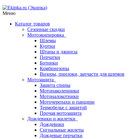
Меню
Каталог товаров
Сезонные скидки
Мотоэкипировка
Шлемы
Куртки
Штаны и джинсы
Перчатки
Ботинки
Комбинезоны
Визоры, пинлоки, запчасти для шлемов
Мотозащита
Защита спины
Мотонаколенники
Мотоналокотники
Моточерепахи и панцири
Термобелье с защитой
Прочая мотозащита
Дождевики и жилетки
Дождевики
Сигнальные жилеты
Дождевые перчатки