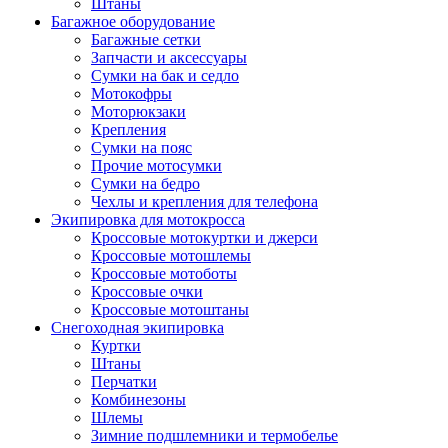
Штаны
Багажное оборудование
Багажные сетки
Запчасти и аксессуары
Сумки на бак и седло
Мотокофры
Моторюкзаки
Крепления
Сумки на пояс
Прочие мотосумки
Сумки на бедро
Чехлы и крепления для телефона
Экипировка для мотокросса
Кроссовые мотокуртки и джерси
Кроссовые мотошлемы
Кроссовые мотоботы
Кроссовые очки
Кроссовые мотоштаны
Снегоходная экипировка
Куртки
Штаны
Перчатки
Комбинезоны
Шлемы
Зимние подшлемники и термобелье