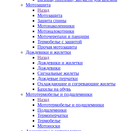
Мотозащита
Назад
Мотозащита
Защита спины
Мотонаколенники
Мотоналокотники
Моточерепахи и панцири
Термобелье с защитой
Прочая мотозащита
Дождевики и жилетки
Назад
Дождевики и жилетки
Дождевики
Сигнальные жилеты
Дождевые перчатки
Охлаждающие и согревающие жилеты
Бахилы на обувь
Мототермобелье и подшлемники
Назад
Мототермобелье и подшлемники
Подшлемники
Термоперчатки
Термобелье
Мотоноски