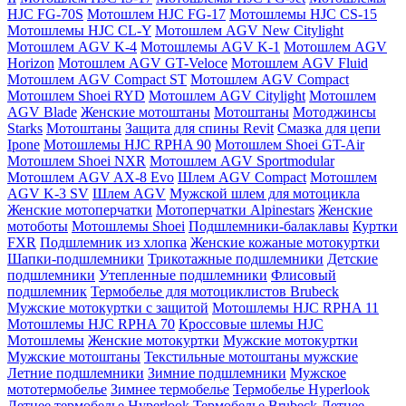
HJC FG-70S
Мотошлем HJC FG-17
Мотошлемы HJC CS-15
Мотошлемы HJC CL-Y
Мотошлем AGV New Citylight
Мотошлем AGV K-4
Мотошлемы AGV K-1
Мотошлем AGV
Horizon
Мотошлем AGV GT-Veloce
Мотошлем AGV Fluid
Мотошлем AGV Compact ST
Мотошлем AGV Compact
Мотошлем Shoei RYD
Мотошлем AGV Citylight
Мотошлем
AGV Blade
Женские мотоштаны
Мотоштаны
Мотоджинсы
Starks
Мотоштаны
Защита для спины Revit
Смазка для цепи
Ipone
Мотошлемы HJC RPHA 90
Мотошлем Shoei GT-Air
Мотошлем Shoei NXR
Мотошлем AGV Sportmodular
Мотошлем AGV AX-8 Evo
Шлем AGV Compact
Мотошлем
AGV K-3 SV
Шлем AGV
Мужской шлем для мотоцикла
Женские мотоперчатки
Мотоперчатки Alpinestars
Женские
мотоботы
Мотошлемы Shoei
Подшлемники-балаклавы
Куртки
FXR
Подшлемник из хлопка
Женские кожаные мотокуртки
Шапки-подшлемники
Трикотажные подшлемники
Детские
подшлемники
Утепленные подшлемники
Флисовый
подшлемник
Термобелье для мотоциклистов Brubeck
Мужские мотокуртки с защитой
Мотошлемы HJC RPHA 11
Мотошлемы HJC RPHA 70
Кроссовые шлемы HJC
Мотошлемы
Женские мотокуртки
Мужские мотокуртки
Мужские мотоштаны
Текстильные мотоштаны мужские
Летние подшлемники
Зимние подшлемники
Мужское
мототермобелье
Зимнее термобелье
Термобелье Hyperlook
Летнее термобелье Hyperlook
Термобелье Brubeck
Летнее