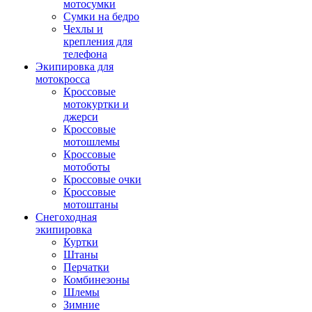
мотосумки
Сумки на бедро
Чехлы и
крепления для
телефона
Экипировка для
мотокросса
Кроссовые
мотокуртки и
джерси
Кроссовые
мотошлемы
Кроссовые
мотоботы
Кроссовые очки
Кроссовые
мотоштаны
Снегоходная
экипировка
Куртки
Штаны
Перчатки
Комбинезоны
Шлемы
Зимние