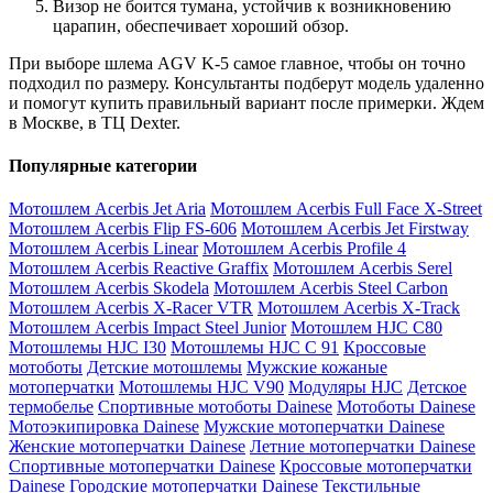
Визор не боится тумана, устойчив к возникновению
царапин, обеспечивает хороший обзор.
При выборе шлема AGV K-5 самое главное, чтобы он точно
подходил по размеру. Консультанты подберут модель удаленно
и помогут купить правильный вариант после примерки. Ждем
в Москве, в ТЦ Dexter.
Популярные категории
Мотошлем Acerbis Jet Aria
Мотошлем Acerbis Full Face X-Street
Мотошлем Acerbis Flip FS-606
Мотошлем Acerbis Jet Firstway
Мотошлем Acerbis Linear
Мотошлем Acerbis Profile 4
Мотошлем Acerbis Reactive Graffix
Мотошлем Acerbis Serel
Мотошлем Acerbis Skodela
Мотошлем Acerbis Steel Carbon
Мотошлем Acerbis X-Racer VTR
Мотошлем Acerbis X-Track
Мотошлем Acerbis Impact Steel Junior
Мотошлем HJC C80
Мотошлемы HJC I30
Мотошлемы HJC C 91
Кроссовые
мотоботы
Детские мотошлемы
Мужские кожаные
мотоперчатки
Мотошлемы HJC V90
Модуляры HJC
Детское
термобелье
Спортивные мотоботы Dainese
Мотоботы Dainese
Мотоэкипировка Dainese
Мужские мотоперчатки Dainese
Женские мотоперчатки Dainese
Летние мотоперчатки Dainese
Спортивные мотоперчатки Dainese
Кроссовые мотоперчатки
Dainese
Городские мотоперчатки Dainese
Текстильные