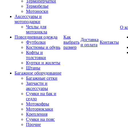
Термоперчатки
Термобелье
Мотоноски
Аксессуары и
мотоподарки
Чехлы для
О к
мотоцикла
Повседневная одежда
Как
Доставка
Футболки
выбрать
Контакты
и оплата
Костюмы и обувь
размер
Кофты и
толстовки
Куртки и жилеты
Штаны
Багажное оборудование
Багажные сетки
Запчасти и
аксессуары
Сумки на бак и
седло
Мотокофры
Моторюкзаки
Крепления
Сумки на пояс
Прочие