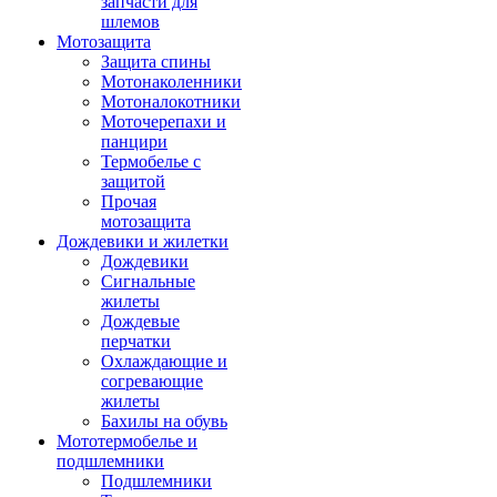
запчасти для
шлемов
Мотозащита
Защита спины
Мотонаколенники
Мотоналокотники
Моточерепахи и
панцири
Термобелье с
защитой
Прочая
мотозащита
Дождевики и жилетки
Дождевики
Сигнальные
жилеты
Дождевые
перчатки
Охлаждающие и
согревающие
жилеты
Бахилы на обувь
Мототермобелье и
подшлемники
Подшлемники