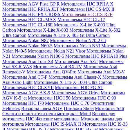
Мотошлемы AGV Pista GP R
Мотошлемы HJC RPHA X
Мотошлемы HJC RPHA JET
Мотошлемы HJC CS-MX II
Мотошлемы HJC FX-CROSS
Мотошлемы HJC CS-R2E
Мотошлемы HJC CL-MAX
Мотошлемы HJC CL-17
Мотошлемы HJC CL-16E
Мотошлемы X-Lite X-803 Ultra
Carbon
Мотошлемы X-Lite X-803
Мотошлемы X-Lite X-502
Ultra Carbon
Мотошлемы X-Lite X-403 Gt Ultra Carbon
Мотошлемы Nolan N87
Мотошлемы Nolan N70-2 Gt
Мотошлемы Nolan N60-5
Мотошлемы Nolan N53
Мотошлемы
Nolan N40-5
Мотошлемы Nolan N21 Visor
Мотошлемы Nolan
N21
Мотошлемы Nolan N100-5
Мотошлемы HJC RPHA10 Plus
Мотошлемы Arai Tour-X4
Мотошлемы Arai SZ/f
Мотошлемы
Arai SZ-R VAS
Мотошлемы Arai RX-7V
Мотошлемы Arai
Renegade-V
Мотошлемы Arai QV-Pro
Мотошлемы Arai MX-V
Мотошлемы Arai CT-F
Мотошлемы Arai Chaser-X
Мотошлемы
Arai Astro Light
Мотошлемы X-Lite X-1004 Ultra Carbon
Мотошлемы HJC CLXYII
Мотошлемы HJC FG-ST
Мотошлемы AGV AX-9
Мотошлемы AGV Orbyt
Мотошлемы
AGV K-5 jet
Мотошлемы HJC I 50
Мотошлемы HJC C 90
Мотошлемы HJC I70
Мотошлемы HJC C 70
Очистители
Helmetex
Визор на шлем AGV
Пинлоки Shoei
Мотоботы Sidi
Смазки и очистители цепи мотоцикла Motul
Визоры для
мотошлема HJC
Женские мотоджинсы
Мужские шлемы для
мотоцикла
Мотошлемы HJC IS-MAX II
Мотошлемы HJC IS-33
II
Мотошлем HJC IS-17
Мотошлемы HJC FG-Jet
Мотошлемы