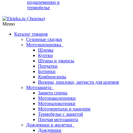
подшлемники и
термобелье
Меню
Каталог товаров
Сезонные скидки
Мотоэкипировка
Шлемы
Куртки
Штаны и джинсы
Перчатки
Ботинки
Комбинезоны
Визоры, пинлоки, запчасти для шлемов
Мотозащита
Защита спины
Мотонаколенники
Мотоналокотники
Моточерепахи и панцири
Термобелье с защитой
Прочая мотозащита
Дождевики и жилетки
Дождевики