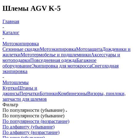
Шлемы AGV K-5
Главная
-
Каталог
-
Мотоэкипировка
Сезонные скидки
Мотоэкипировка
Мотозащита
Дождевики и
жилетки
Мототермобелье и подшлемники
Аксессуары и
мотоподарки
Повседневная одежда
Багажное
оборудование
Экипировка для мотокросса
Снегоходная
экипировка
-
Мотошлемы
Куртки
Штаны и
джинсы
Перчатки
Ботинки
Комбинезоны
Визоры, пинлоки,
запчасти для шлемов
Фильтр
По популярности (убывание)
По популярности (убывание)
По популярности (возрастание)
По алфавиту (убывание)
По алфавиту (возрастание)
По цене (убывание)