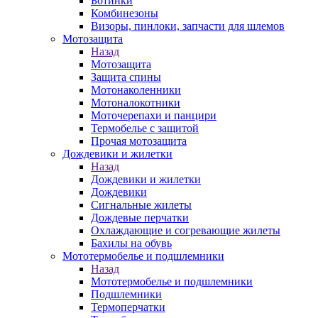
Ботинки
Комбинезоны
Визоры, пинлоки, запчасти для шлемов
Мотозащита
Назад
Мотозащита
Защита спины
Мотонаколенники
Мотоналокотники
Моточерепахи и панцири
Термобелье с защитой
Прочая мотозащита
Дождевики и жилетки
Назад
Дождевики и жилетки
Дождевики
Сигнальные жилеты
Дождевые перчатки
Охлаждающие и согревающие жилеты
Бахилы на обувь
Мототермобелье и подшлемники
Назад
Мототермобелье и подшлемники
Подшлемники
Термоперчатки