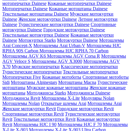
мотоперчатки Dainese
Кожаные мотоперчатки Dainese
Мотоперчатки Dainese
Кожаные мотоштаны Dainese
Текстильные мотоштаны Dainese
Мужские мотокуртки
Dainese
Женские мотокуртки Dainese
Летние мотокуртки
Dainese
Туристические мотокуртки Dainese
Спортивные
мотокуртки Dainese
Городские мотокуртки Dainese
Текстильные мотокуртки Dainese
Кожаные мотокуртки
Dainese
Мотокуртки Starks
Мотокуртки Dainese
Мотошлемы
Arai Concept-X
Мотошлемы Arai Urban-V
Мотошлемы HJC
RPHA 90S Carbon
Мотошлемы HJC RPHA 70 Carbon
Мотошлемы AGV K6
Мотошлемы AGV Corsa R
Мотошлемы
AGV Veloce S
Мотошлемы AGV X3000
Мотошлемы AGV
X70
Мужские мотоперчатки
Классические мотоперчатки
Туристические мотоперчатки
Текстильные мотоперчатки
Мотоперчатки Five
Кожаные мотоботы
Спортивные мотоботы
Sidi
Мотоштаны Alpinestars
Мотоштаны Macna
Туристические
мотоштаны
Мужские кожаные мотоштаны
Женские кожаные
мотоштаны
Мотоджинсы Starks
Мотоджинсы Dainese
Мотоджинсы Revit
Мотошлемы X-Lite
Модуляры Nolan
Мотошлемы Nolan
Открытые шлемы Arai
Мотошлемы Arai
Женские мотокуртки Revit
Городские мотокуртки Revit
Cпортивные мотокуртки Revit
Туристические мотокуртки
Revit
Текстильные мотокуртки Revit
Кожаные мотокуртки
Revit
Мотошлемы HJC I 90
Мотошлемы HJC F 70
Мотошлемы
X-Lite X-903
Мотошлемы X-Lite X-903 Ultra Carbon