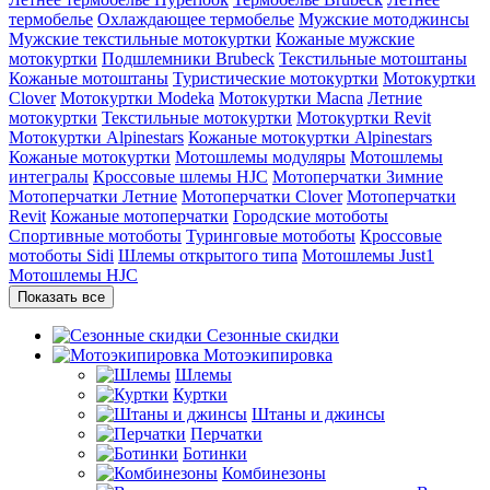
термобелье
Охлаждающее термобелье
Мужские мотоджинсы
Мужские текстильные мотокуртки
Кожаные мужские
мотокуртки
Подшлемники Brubeck
Текстильные мотоштаны
Кожаные мотоштаны
Туристические мотокуртки
Мотокуртки
Clover
Мотокуртки Modeka
Мотокуртки Macna
Летние
мотокуртки
Текстильные мотокуртки
Мотокуртки Revit
Мотокуртки Alpinestars
Кожаные мотокуртки Alpinestars
Кожаные мотокуртки
Мотошлемы модуляры
Мотошлемы
интегралы
Кроссовые шлемы HJC
Мотоперчатки Зимние
Мотоперчатки Летние
Мотоперчатки Clover
Мотоперчатки
Revit
Кожаные мотоперчатки
Городские мотоботы
Спортивные мотоботы
Туринговые мотоботы
Кроссовые
мотоботы Sidi
Шлемы открытого типа
Мотошлемы Just1
Мотошлемы HJC
Показать все
Сезонные скидки
Мотоэкипировка
Шлемы
Куртки
Штаны и джинсы
Перчатки
Ботинки
Комбинезоны