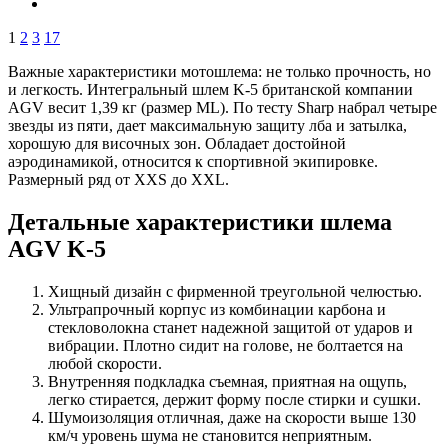
1
2
3
17
Важные характеристики мотошлема: не только прочность, но
и легкость. Интегральный шлем K-5 британской компании
AGV весит 1,39 кг (размер ML). По тесту Sharp набрал четыре
звезды из пяти, дает максимальную защиту лба и затылка,
хорошую для височных зон. Обладает достойной
аэродинамикой, относится к спортивной экипировке.
Размерный ряд от XXS до XXL.
Детальные характеристики шлема
AGV K-5
Хищный дизайн с фирменной треугольной челюстью.
Ультрапрочный корпус из комбинации карбона и
стекловолокна станет надежной защитой от ударов и
вибрации. Плотно сидит на голове, не болтается на
любой скорости.
Внутренняя подкладка съемная, приятная на ощупь,
легко стирается, держит форму после стирки и сушки.
Шумоизоляция отличная, даже на скорости выше 130
км/ч уровень шума не становится неприятным.