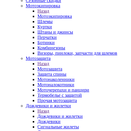
Сезонные скидки
Мотоэкипировка
Назад
Мотоэкипировка
Шлемы
Куртки
Штаны и джинсы
Перчатки
Ботинки
Комбинезоны
Визоры, пинлоки, запчасти для шлемов
Мотозащита
Назад
Мотозащита
Защита спины
Мотонаколенники
Мотоналокотники
Моточерепахи и панцири
Термобелье с защитой
Прочая мотозащита
Дождевики и жилетки
Назад
Дождевики и жилетки
Дождевики
Сигнальные жилеты