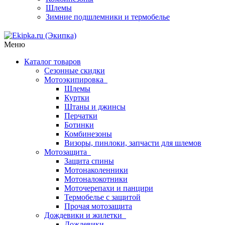
Шлемы
Зимние подшлемники и термобелье
Меню
Каталог товаров
Сезонные скидки
Мотоэкипировка
Шлемы
Куртки
Штаны и джинсы
Перчатки
Ботинки
Комбинезоны
Визоры, пинлоки, запчасти для шлемов
Мотозащита
Защита спины
Мотонаколенники
Мотоналокотники
Моточерепахи и панцири
Термобелье с защитой
Прочая мотозащита
Дождевики и жилетки
Дождевики