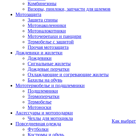
Комбинезоны
Визоры, пинлоки, запчасти для шлемов
Мотозащита
Защита спины
Мотонаколенники
Мотоналокотники
Моточерепахи и панцири
Термобелье с защитой
Прочая мотозащита
Дождевики и жилетки
Дождевики
Сигнальные жилеты
Дождевые перчатки
Охлаждающие и согревающие жилеты
Бахилы на обувь
Мототермобелье и подшлемники
Подшлемники
Термоперчатки
Термобелье
Мотоноски
Аксессуары и мотоподарки
Чехлы для мотоцикла
Как выбрат
Повседневная одежда
Футболки
Костюмы и обувь