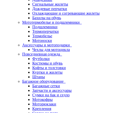
Сигнальные жилеты
Дождевые перчатки
Охлаждающие и согревающие жилеты
Бахилы на обувь
Мототермобелье и подшлемники
Подшлемники
Термоперчатки
Термобелье
Мотоноски
Аксессуары и мотоподарки
Чехлы для мотоцикла
Повседневная одежда
Футболки
Костюмы и обувь
Кофты и толстовки
Куртки и жилеты
Штаны
Багажное оборудование
Багажные сетки
Запчасти и аксессуары
Сумки на бак и седло
Мотокофры
Моторюкзаки
Крепления