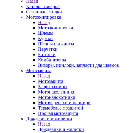
Назад
Каталог товаров
Сезонные скидки
Мотоэкипировка
Назад
Мотоэкипировка
Шлемы
Куртки
Штаны и джинсы
Перчатки
Ботинки
Комбинезоны
Визоры, пинлоки, запчасти для шлемов
Мотозащита
Назад
Мотозащита
Защита спины
Мотонаколенники
Мотоналокотники
Моточерепахи и панцири
Термобелье с защитой
Прочая мотозащита
Дождевики и жилетки
Назад
Дождевики и жилетки