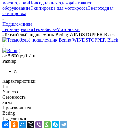
мотоподарки
Повседневная одежда
Багажное
оборудование
Экипировка для мотокросса
Снегоходная
экипировка
-
Подшлемники
Термоперчатки
Термобелье
Мотоноски
-
Термобельё подшлемник Bering WINDSTOPPER Black
:
от
5 600 руб.
/шт
Размер
N
Характеристики
Пол
Унисекс
Сезонность
Зима
Производитель
Bering
Поделиться