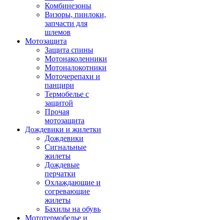
Комбинезоны
Визоры, пинлоки,
запчасти для
шлемов
Мотозащита
Защита спины
Мотонаколенники
Мотоналокотники
Моточерепахи и
панцири
Термобелье с
защитой
Прочая
мотозащита
Дождевики и жилетки
Дождевики
Сигнальные
жилеты
Дождевые
перчатки
Охлаждающие и
согревающие
жилеты
Бахилы на обувь
Мототермобелье и