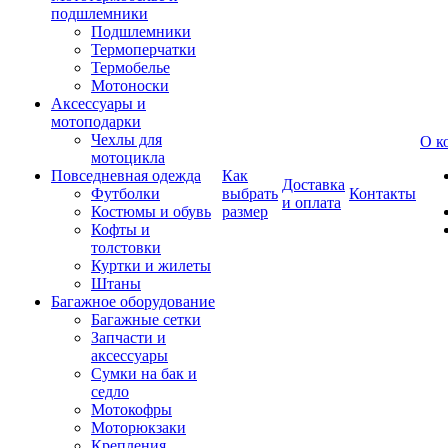
подшлемники
Подшлемники
Термоперчатки
Термобелье
Мотоноски
Аксессуары и
мотоподарки
Чехлы для
О к
мотоцикла
Повседневная одежда
Как
Доставка
Футболки
выбрать
Контакты
и оплата
Костюмы и обувь
размер
Кофты и
толстовки
Куртки и жилеты
Штаны
Багажное оборудование
Багажные сетки
Запчасти и
аксессуары
Сумки на бак и
седло
Мотокофры
Моторюкзаки
Крепления