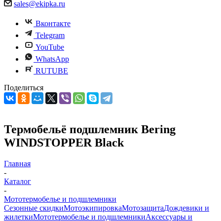
sales@ekipka.ru
Вконтакте
Telegram
YouTube
WhatsApp
RUTUBE
Поделиться
Термобельё подшлемник Bering
WINDSTOPPER Black
Главная
-
Каталог
-
Мототермобелье и подшлемники
Сезонные скидки
Мотоэкипировка
Мотозащита
Дождевики и
жилетки
Мототермобелье и подшлемники
Аксессуары и