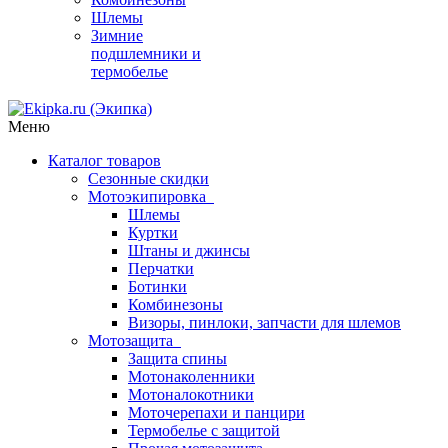
Шлемы
Зимние
подшлемники и
термобелье
Меню
Каталог товаров
Сезонные скидки
Мотоэкипировка
Шлемы
Куртки
Штаны и джинсы
Перчатки
Ботинки
Комбинезоны
Визоры, пинлоки, запчасти для шлемов
Мотозащита
Защита спины
Мотонаколенники
Мотоналокотники
Моточерепахи и панцири
Термобелье с защитой