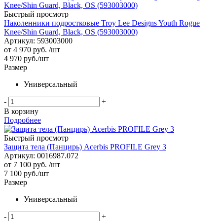
Быстрый просмотр
Наколенники подростковые Troy Lee Designs Youth Rogue
Knee/Shin Guard, Black, OS (593003000)
Артикул: 593003000
от
4 970 руб.
/шт
4 970
руб.
/шт
Размер
Универсальный
-
+
В корзину
Подробнее
Быстрый просмотр
Защита тела (Панцирь) Acerbis PROFILE Grey 3
Артикул: 0016987.072
от
7 100 руб.
/шт
7 100
руб.
/шт
Размер
Универсальный
-
+