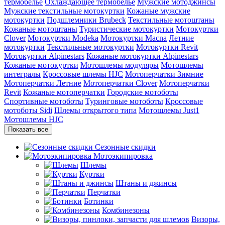
термобелье
Охлаждающее термобелье
Мужские мотоджинсы
Мужские текстильные мотокуртки
Кожаные мужские
мотокуртки
Подшлемники Brubeck
Текстильные мотоштаны
Кожаные мотоштаны
Туристические мотокуртки
Мотокуртки
Clover
Мотокуртки Modeka
Мотокуртки Macna
Летние
мотокуртки
Текстильные мотокуртки
Мотокуртки Revit
Мотокуртки Alpinestars
Кожаные мотокуртки Alpinestars
Кожаные мотокуртки
Мотошлемы модуляры
Мотошлемы
интегралы
Кроссовые шлемы HJC
Мотоперчатки Зимние
Мотоперчатки Летние
Мотоперчатки Clover
Мотоперчатки
Revit
Кожаные мотоперчатки
Городские мотоботы
Спортивные мотоботы
Туринговые мотоботы
Кроссовые
мотоботы Sidi
Шлемы открытого типа
Мотошлемы Just1
Мотошлемы HJC
Показать все
Сезонные скидки
Мотоэкипировка
Шлемы
Куртки
Штаны и джинсы
Перчатки
Ботинки
Комбинезоны
Визоры,