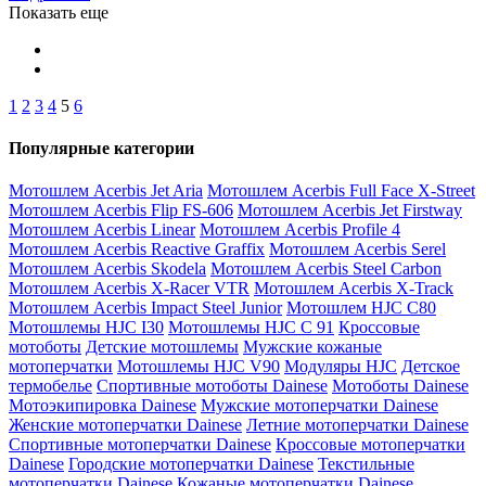
Показать еще
1
2
3
4
5
6
Популярные категории
Мотошлем Acerbis Jet Aria
Мотошлем Acerbis Full Face X-Street
Мотошлем Acerbis Flip FS-606
Мотошлем Acerbis Jet Firstway
Мотошлем Acerbis Linear
Мотошлем Acerbis Profile 4
Мотошлем Acerbis Reactive Graffix
Мотошлем Acerbis Serel
Мотошлем Acerbis Skodela
Мотошлем Acerbis Steel Carbon
Мотошлем Acerbis X-Racer VTR
Мотошлем Acerbis X-Track
Мотошлем Acerbis Impact Steel Junior
Мотошлем HJC C80
Мотошлемы HJC I30
Мотошлемы HJC C 91
Кроссовые
мотоботы
Детские мотошлемы
Мужские кожаные
мотоперчатки
Мотошлемы HJC V90
Модуляры HJC
Детское
термобелье
Спортивные мотоботы Dainese
Мотоботы Dainese
Мотоэкипировка Dainese
Мужские мотоперчатки Dainese
Женские мотоперчатки Dainese
Летние мотоперчатки Dainese
Спортивные мотоперчатки Dainese
Кроссовые мотоперчатки
Dainese
Городские мотоперчатки Dainese
Текстильные
мотоперчатки Dainese
Кожаные мотоперчатки Dainese