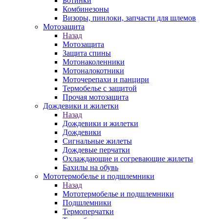
Ботинки
Комбинезоны
Визоры, пинлоки, запчасти для шлемов
Мотозащита
Назад
Мотозащита
Защита спины
Мотонаколенники
Мотоналокотники
Моточерепахи и панцири
Термобелье с защитой
Прочая мотозащита
Дождевики и жилетки
Назад
Дождевики и жилетки
Дождевики
Сигнальные жилеты
Дождевые перчатки
Охлаждающие и согревающие жилеты
Бахилы на обувь
Мототермобелье и подшлемники
Назад
Мототермобелье и подшлемники
Подшлемники
Термоперчатки