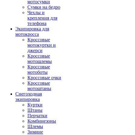
мотосумки
Сумки на бедро
Чехлы и
крепления для
телефона
Экипировка для
мотокросса
Кроссовые
мотокуртки и
джерси
Кроссовые
мотошлемы
Кроссовые
мотоботы
Кроссовые очки
Кроссовые
мотоштаны
Снегоходная
экипировка
Куртки
Штаны
Перчатки
Комбинезоны
Шлемы
Зимние