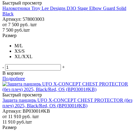
Быстрый просмотр
Налокотники Troy Lee Designs D3O Stage Elbow Guard Solid
Black
Артикул: 578003003
от
7 500 руб.
/шт
7 500
руб.
/шт
Размер
M/L
XS/S
XL/XXL
-
+
В корзину
Подробнее
Быстрый просмотр
Защита панцирь UFO X-CONCEPT CHEST PROTECTOR (без
плеч) 2025, Black/Red, OS (BP03001#KB)
Артикул: BP03001#KB
от
11 910 руб.
/шт
11 910
руб.
/шт
Размер