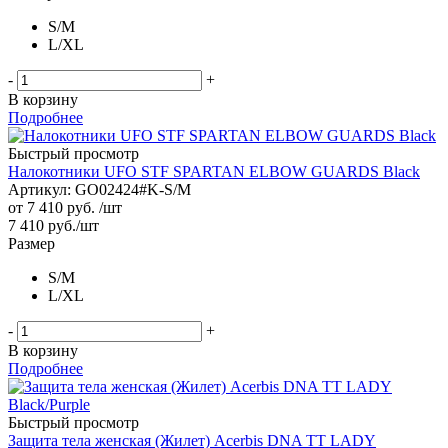
S/M
L/XL
-
+
В корзину
Подробнее
Быстрый просмотр
Налокотники UFO STF SPARTAN ELBOW GUARDS Black
Артикул: GO02424#K-S/M
от
7 410 руб.
/шт
7 410
руб.
/шт
Размер
S/M
L/XL
-
+
В корзину
Подробнее
Быстрый просмотр
Защита тела женская (Жилет) Acerbis DNA TT LADY