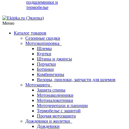
подшлемники и
термобелье
Меню
Каталог товаров
Сезонные скидки
Мотоэкипировка
Шлемы
Куртки
Штаны и джинсы
Перчатки
Ботинки
Комбинезоны
Визоры, пинлоки, запчасти для шлемов
Мотозащита
Защита спины
Мотонаколенники
Мотоналокотники
Моточерепахи и панцири
Термобелье с защитой
Прочая мотозащита
Дождевики и жилетки
Дождевики