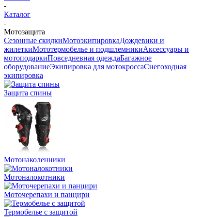
-
Каталог
-
Мотозащита
Сезонные скидки
Мотоэкипировка
Дождевики и
жилетки
Мототермобелье и подшлемники
Аксессуары и
мотоподарки
Повседневная одежда
Багажное
оборудование
Экипировка для мотокросса
Снегоходная
экипировка
Защита спины
Мотонаколенники
Мотоналокотники
Моточерепахи и панцири
Термобелье с защитой