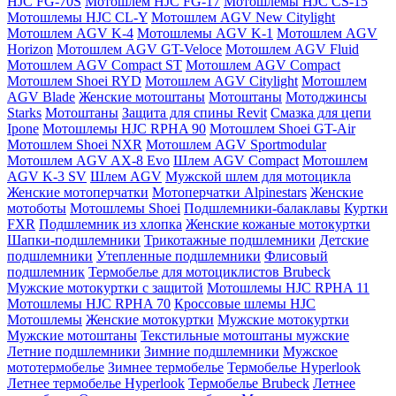
HJC FG-70S
Мотошлем HJC FG-17
Мотошлемы HJC CS-15
Мотошлемы HJC CL-Y
Мотошлем AGV New Citylight
Мотошлем AGV K-4
Мотошлемы AGV K-1
Мотошлем AGV
Horizon
Мотошлем AGV GT-Veloce
Мотошлем AGV Fluid
Мотошлем AGV Compact ST
Мотошлем AGV Compact
Мотошлем Shoei RYD
Мотошлем AGV Citylight
Мотошлем
AGV Blade
Женские мотоштаны
Мотоштаны
Мотоджинсы
Starks
Мотоштаны
Защита для спины Revit
Смазка для цепи
Ipone
Мотошлемы HJC RPHA 90
Мотошлем Shoei GT-Air
Мотошлем Shoei NXR
Мотошлем AGV Sportmodular
Мотошлем AGV AX-8 Evo
Шлем AGV Compact
Мотошлем
AGV K-3 SV
Шлем AGV
Мужской шлем для мотоцикла
Женские мотоперчатки
Мотоперчатки Alpinestars
Женские
мотоботы
Мотошлемы Shoei
Подшлемники-балаклавы
Куртки
FXR
Подшлемник из хлопка
Женские кожаные мотокуртки
Шапки-подшлемники
Трикотажные подшлемники
Детские
подшлемники
Утепленные подшлемники
Флисовый
подшлемник
Термобелье для мотоциклистов Brubeck
Мужские мотокуртки с защитой
Мотошлемы HJC RPHA 11
Мотошлемы HJC RPHA 70
Кроссовые шлемы HJC
Мотошлемы
Женские мотокуртки
Мужские мотокуртки
Мужские мотоштаны
Текстильные мотоштаны мужские
Летние подшлемники
Зимние подшлемники
Мужское
мототермобелье
Зимнее термобелье
Термобелье Hyperlook
Летнее термобелье Hyperlook
Термобелье Brubeck
Летнее