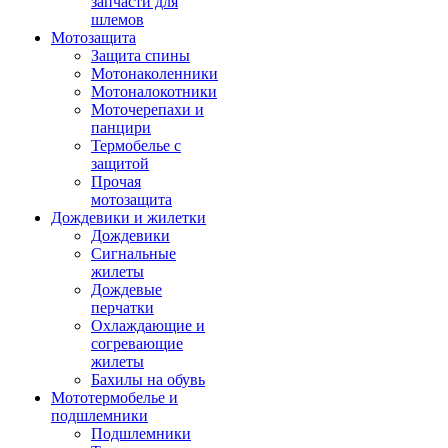
запчасти для
шлемов
Мотозащита
Защита спины
Мотонаколенники
Мотоналокотники
Моточерепахи и
панцири
Термобелье с
защитой
Прочая
мотозащита
Дождевики и жилетки
Дождевики
Сигнальные
жилеты
Дождевые
перчатки
Охлаждающие и
согревающие
жилеты
Бахилы на обувь
Мототермобелье и
подшлемники
Подшлемники