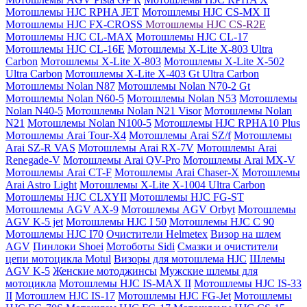
Мотошлемы HJC RPHA JET
Мотошлемы HJC CS-MX II
Мотошлемы HJC FX-CROSS
Мотошлемы HJC CS-R2E
Мотошлемы HJC CL-MAX
Мотошлемы HJC CL-17
Мотошлемы HJC CL-16E
Мотошлемы X-Lite X-803 Ultra
Carbon
Мотошлемы X-Lite X-803
Мотошлемы X-Lite X-502
Ultra Carbon
Мотошлемы X-Lite X-403 Gt Ultra Carbon
Мотошлемы Nolan N87
Мотошлемы Nolan N70-2 Gt
Мотошлемы Nolan N60-5
Мотошлемы Nolan N53
Мотошлемы
Nolan N40-5
Мотошлемы Nolan N21 Visor
Мотошлемы Nolan
N21
Мотошлемы Nolan N100-5
Мотошлемы HJC RPHA10 Plus
Мотошлемы Arai Tour-X4
Мотошлемы Arai SZ/f
Мотошлемы
Arai SZ-R VAS
Мотошлемы Arai RX-7V
Мотошлемы Arai
Renegade-V
Мотошлемы Arai QV-Pro
Мотошлемы Arai MX-V
Мотошлемы Arai CT-F
Мотошлемы Arai Chaser-X
Мотошлемы
Arai Astro Light
Мотошлемы X-Lite X-1004 Ultra Carbon
Мотошлемы HJC CLXYII
Мотошлемы HJC FG-ST
Мотошлемы AGV AX-9
Мотошлемы AGV Orbyt
Мотошлемы
AGV K-5 jet
Мотошлемы HJC I 50
Мотошлемы HJC C 90
Мотошлемы HJC I70
Очистители Helmetex
Визор на шлем
AGV
Пинлоки Shoei
Мотоботы Sidi
Смазки и очистители
цепи мотоцикла Motul
Визоры для мотошлема HJC
Шлемы
AGV K-5
Женские мотоджинсы
Мужские шлемы для
мотоцикла
Мотошлемы HJC IS-MAX II
Мотошлемы HJC IS-33
II
Мотошлем HJC IS-17
Мотошлемы HJC FG-Jet
Мотошлемы