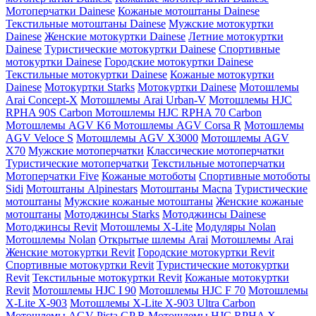
Мотоперчатки Dainese
Кожаные мотоштаны Dainese
Текстильные мотоштаны Dainese
Мужские мотокуртки
Dainese
Женские мотокуртки Dainese
Летние мотокуртки
Dainese
Туристические мотокуртки Dainese
Спортивные
мотокуртки Dainese
Городские мотокуртки Dainese
Текстильные мотокуртки Dainese
Кожаные мотокуртки
Dainese
Мотокуртки Starks
Мотокуртки Dainese
Мотошлемы
Arai Concept-X
Мотошлемы Arai Urban-V
Мотошлемы HJC
RPHA 90S Carbon
Мотошлемы HJC RPHA 70 Carbon
Мотошлемы AGV K6
Мотошлемы AGV Corsa R
Мотошлемы
AGV Veloce S
Мотошлемы AGV X3000
Мотошлемы AGV
X70
Мужские мотоперчатки
Классические мотоперчатки
Туристические мотоперчатки
Текстильные мотоперчатки
Мотоперчатки Five
Кожаные мотоботы
Спортивные мотоботы
Sidi
Мотоштаны Alpinestars
Мотоштаны Macna
Туристические
мотоштаны
Мужские кожаные мотоштаны
Женские кожаные
мотоштаны
Мотоджинсы Starks
Мотоджинсы Dainese
Мотоджинсы Revit
Мотошлемы X-Lite
Модуляры Nolan
Мотошлемы Nolan
Открытые шлемы Arai
Мотошлемы Arai
Женские мотокуртки Revit
Городские мотокуртки Revit
Cпортивные мотокуртки Revit
Туристические мотокуртки
Revit
Текстильные мотокуртки Revit
Кожаные мотокуртки
Revit
Мотошлемы HJC I 90
Мотошлемы HJC F 70
Мотошлемы
X-Lite X-903
Мотошлемы X-Lite X-903 Ultra Carbon
Мотошлемы AGV Pista GP R
Мотошлемы HJC RPHA X