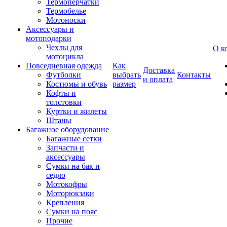
Термоперчатки
Термобелье
Мотоноски
Аксессуары и
мотоподарки
Чехлы для
О к
мотоцикла
Повседневная одежда
Как
Доставка
Футболки
выбрать
Контакты
и оплата
Костюмы и обувь
размер
Кофты и
толстовки
Куртки и жилеты
Штаны
Багажное оборудование
Багажные сетки
Запчасти и
аксессуары
Сумки на бак и
седло
Мотокофры
Моторюкзаки
Крепления
Сумки на пояс
Прочие