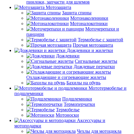
пинлоки, запчасти для шлемов
Мотозащита
Защита спины
Мотонаколенники
Мотоналокотники
Моточерепахи и
панцири
Термобелье с защитой
Прочая мотозащита
Дождевики и жилетки
Дождевики
Сигнальные жилеты
Дождевые перчатки
Охлаждающие и согревающие жилеты
Бахилы на обувь
Мототермобелье и
подшлемники
Подшлемники
Термоперчатки
Термобелье
Мотоноски
Аксессуары и
мотоподарки
Чехлы для мотоцикла