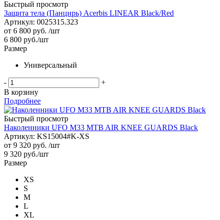
Быстрый просмотр
Защита тела (Панцирь) Acerbis LINEAR Black/Red
Артикул: 0025315.323
от
6 800 руб.
/шт
6 800
руб.
/шт
Размер
Универсальный
-
+
В корзину
Подробнее
Быстрый просмотр
Наколенники UFO M33 MTB AIR KNEE GUARDS Black
Артикул: KS15004#K-XS
от
9 320 руб.
/шт
9 320
руб.
/шт
Размер
XS
S
M
L
XL