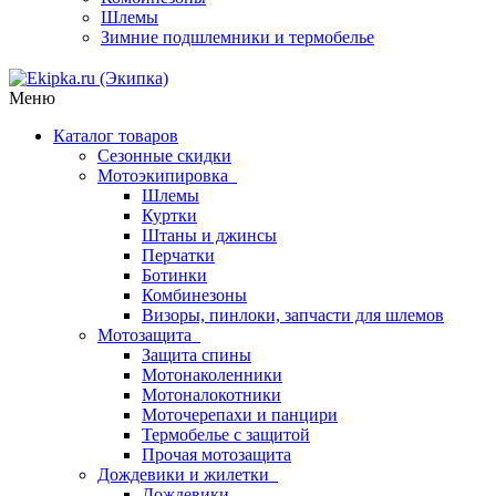
Шлемы
Зимние подшлемники и термобелье
Меню
Каталог товаров
Сезонные скидки
Мотоэкипировка
Шлемы
Куртки
Штаны и джинсы
Перчатки
Ботинки
Комбинезоны
Визоры, пинлоки, запчасти для шлемов
Мотозащита
Защита спины
Мотонаколенники
Мотоналокотники
Моточерепахи и панцири
Термобелье с защитой
Прочая мотозащита
Дождевики и жилетки
Дождевики