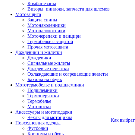
Комбинезоны
Визоры, пинлоки, запчасти для шлемов
Мотозащита
Защита спины
Мотонаколенники
Мотоналокотники
Моточерепахи и панцири
Термобелье с защитой
Прочая мотозащита
Дождевики и жилетки
Дождевики
Сигнальные жилеты
Дождевые перчатки
Охлаждающие и согревающие жилеты
Бахилы на обувь
Мототермобелье и подшлемники
Подшлемники
Термоперчатки
Термобелье
Мотоноски
Аксессуары и мотоподарки
Чехлы для мотоцикла
Как выбрат
Повседневная одежда
Футболки
Костюмы и обувь