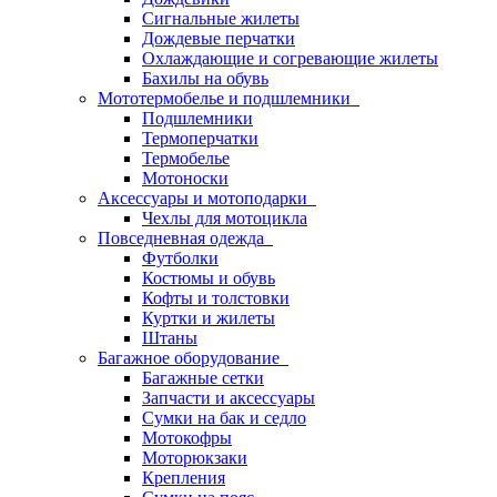
Сигнальные жилеты
Дождевые перчатки
Охлаждающие и согревающие жилеты
Бахилы на обувь
Мототермобелье и подшлемники
Подшлемники
Термоперчатки
Термобелье
Мотоноски
Аксессуары и мотоподарки
Чехлы для мотоцикла
Повседневная одежда
Футболки
Костюмы и обувь
Кофты и толстовки
Куртки и жилеты
Штаны
Багажное оборудование
Багажные сетки
Запчасти и аксессуары
Сумки на бак и седло
Мотокофры
Моторюкзаки
Крепления