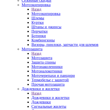
Сезонные скидки
Мотоэкипировка
Назад
Мотоэкипировка
Шлемы
Куртки
Штаны и джинсы
Перчатки
Ботинки
Комбинезоны
Визоры, пинлоки, запчасти для шлемов
Мотозащита
Назад
Мотозащита
Защита спины
Мотонаколенники
Мотоналокотники
Моточерепахи и панцири
Термобелье с защитой
Прочая мотозащита
Дождевики и жилетки
Назад
Дождевики и жилетки
Дождевики
Сигнальные жилеты