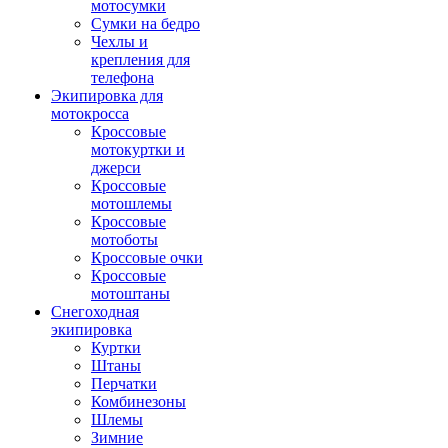
мотосумки
Сумки на бедро
Чехлы и
крепления для
телефона
Экипировка для
мотокросса
Кроссовые
мотокуртки и
джерси
Кроссовые
мотошлемы
Кроссовые
мотоботы
Кроссовые очки
Кроссовые
мотоштаны
Снегоходная
экипировка
Куртки
Штаны
Перчатки
Комбинезоны
Шлемы
Зимние