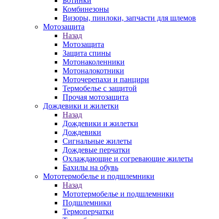
Ботинки
Комбинезоны
Визоры, пинлоки, запчасти для шлемов
Мотозащита
Назад
Мотозащита
Защита спины
Мотонаколенники
Мотоналокотники
Моточерепахи и панцири
Термобелье с защитой
Прочая мотозащита
Дождевики и жилетки
Назад
Дождевики и жилетки
Дождевики
Сигнальные жилеты
Дождевые перчатки
Охлаждающие и согревающие жилеты
Бахилы на обувь
Мототермобелье и подшлемники
Назад
Мототермобелье и подшлемники
Подшлемники
Термоперчатки