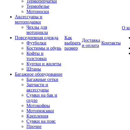
Термоперчатки
Термобелье
Мотоноски
Аксессуары и
мотоподарки
Чехлы для
О к
мотоцикла
Повседневная одежда
Как
Доставка
Футболки
выбрать
Контакты
и оплата
Костюмы и обувь
размер
Кофты и
толстовки
Куртки и жилеты
Штаны
Багажное оборудование
Багажные сетки
Запчасти и
аксессуары
Сумки на бак и
седло
Мотокофры
Моторюкзаки
Крепления
Сумки на пояс
Прочие