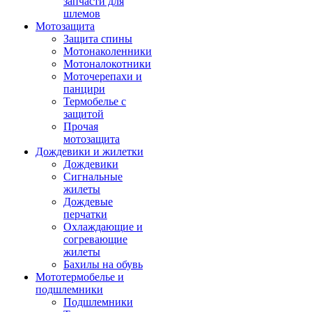
запчасти для
шлемов
Мотозащита
Защита спины
Мотонаколенники
Мотоналокотники
Моточерепахи и
панцири
Термобелье с
защитой
Прочая
мотозащита
Дождевики и жилетки
Дождевики
Сигнальные
жилеты
Дождевые
перчатки
Охлаждающие и
согревающие
жилеты
Бахилы на обувь
Мототермобелье и
подшлемники
Подшлемники