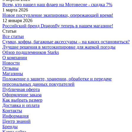
Всем, кто нашел наш флаер на Мотовесне - скидка 7%
1 марта 2026
Новое поступление экипировки, опережающей время!
12 января 2026
Российский бренд Dragonfly теперь в нашем магазине!
Статьи
Все статьи
Сумки, кофры, багажные аксессуары – на каких остановиться?
Лучшие решения в мотоэкипировке для жаркой погоды
Обзор подшлемников Starks
О компании
Новости
Отзывы
Магазины
Положение о защите, хранении, обработке и передаче
персональных данных покупателей
Публичная оферта
Оформление заказа
Как выбрать размер
Доставка и оплата
Контакты
Информация
Центр знаний
Бренды
Карта сайта