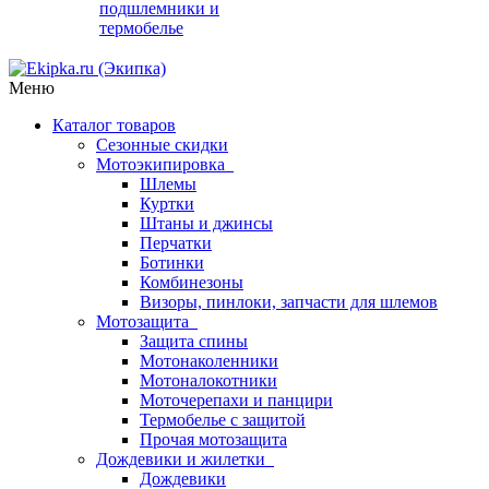
подшлемники и
термобелье
Меню
Каталог товаров
Сезонные скидки
Мотоэкипировка
Шлемы
Куртки
Штаны и джинсы
Перчатки
Ботинки
Комбинезоны
Визоры, пинлоки, запчасти для шлемов
Мотозащита
Защита спины
Мотонаколенники
Мотоналокотники
Моточерепахи и панцири
Термобелье с защитой
Прочая мотозащита
Дождевики и жилетки
Дождевики