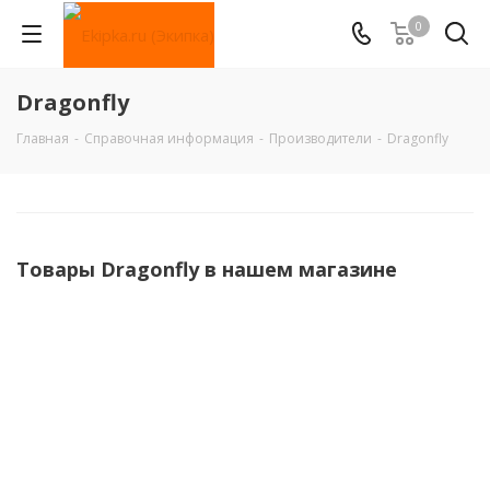
0
Dragonfly
Главная
-
Справочная информация
-
Производители
-
Dragonfly
Товары Dragonfly в нашем магазине