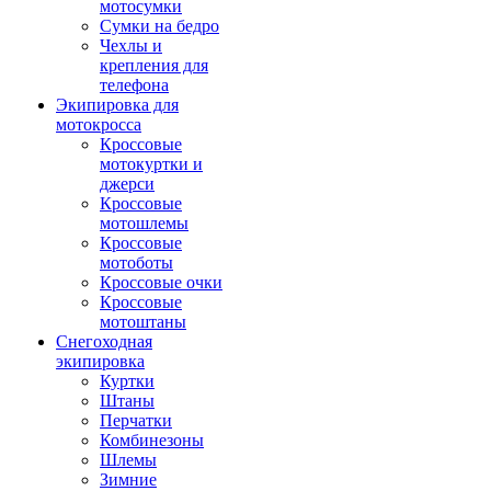
мотосумки
Сумки на бедро
Чехлы и
крепления для
телефона
Экипировка для
мотокросса
Кроссовые
мотокуртки и
джерси
Кроссовые
мотошлемы
Кроссовые
мотоботы
Кроссовые очки
Кроссовые
мотоштаны
Снегоходная
экипировка
Куртки
Штаны
Перчатки
Комбинезоны
Шлемы
Зимние