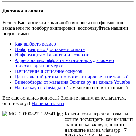
Доставка и оплата
Если у Вас возникли какие-либо вопросы по оформлению
заказа или по подбору экипировки, воспользуйтесь нашими
подсказками:
Как выбрать размер
Информация о Доставке и оплате
Информация о Гарантии и возврате
Адреса наших оффлайн-магазинов, куда
можно
приехать для примерки
Начисление и списание бонусов
Центр знаний
(статьи по мотоэкипировке и не только)
Видеообзоры от магазина Экипка.ру на канале Youtube
Наш аккаунт в Instagram
. Там можно оставить отзыв :)
Все еще остались вопросы? Звоните нашим консультантам,
они помогут!
Наши контакты
Кстати, если перед заказом вы
хотите посмотреть, как выглядит
экипировка вживую, просто
напишите нам на whatsapp +7
(903) 363-52-31. Наши