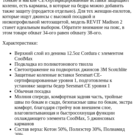
Тонкие и мягкие CE-сертифицированные вставки защищают
колени, есть карманы, в которые на бедра можно добавить
также защиту (продается отдельно). Для тех женщин-пилотов,
которые ищут джинсы с высокой посадкой и
низкопрофильной мотозащитой, модель REVIT Madison 2
станет идеальным выбором. Обратите внимание на пояс, в
этом товаре обхват 34-ого равен обхвату 38-ого.
Характеристики:
Верхний слой из денима 12.5oz Cordura с элементом
CoolMax
Подкладка из поликотонового твилла
Светоотражение на подворотах джинсов 3M Scotchlite
Защитные коленные вставки Seesmart CE-
сертифицированные уровня 1, подготовлены к
установке защиты бедер Seesmart CE уровня 1
Обычная посадка
Молния спереди, комфортная задняя часть, тройные
швы по бокам и сзади, безопасные швы по бокам, экстра
комфорт, благодаря стрейчу вов внешнем слое,
влаговпитывающая и быстросохнущая функции
охлаждающего элемента CoolMax, 5 джинсовых
карманов
Состав верха: Котон 50%, Полиэстер 30%, Полиамид
20%