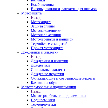
Ботинки
Комбинезоны
Визоры, пинлоки, запчасти для шлемов
Мотозащита
Назад
Мотозащита
Защита спины
Мотонаколенники
Мотоналокотники
Моточерепахи и панцири
Термобелье с защитой
Прочая мотозащита
Дождевики и жилетки
Назад
Дождевики и жилетки
Дождевики
Сигнальные жилеты
Дождевые перчатки
Охлаждающие и согревающие жилеты
Бахилы на обувь
Мототермобелье и подшлемники
Назад
Мототермобелье и подшлемники
Подшлемники
Термоперчатки