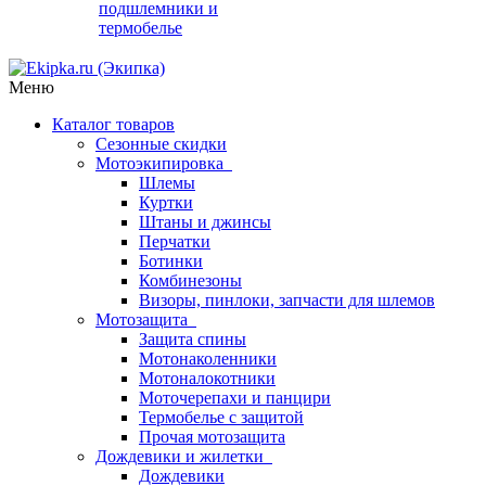
подшлемники и
термобелье
Меню
Каталог товаров
Сезонные скидки
Мотоэкипировка
Шлемы
Куртки
Штаны и джинсы
Перчатки
Ботинки
Комбинезоны
Визоры, пинлоки, запчасти для шлемов
Мотозащита
Защита спины
Мотонаколенники
Мотоналокотники
Моточерепахи и панцири
Термобелье с защитой
Прочая мотозащита
Дождевики и жилетки
Дождевики