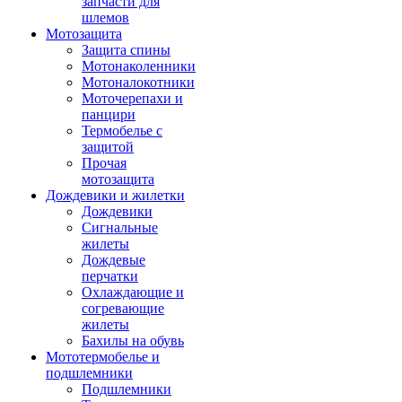
запчасти для
шлемов
Мотозащита
Защита спины
Мотонаколенники
Мотоналокотники
Моточерепахи и
панцири
Термобелье с
защитой
Прочая
мотозащита
Дождевики и жилетки
Дождевики
Сигнальные
жилеты
Дождевые
перчатки
Охлаждающие и
согревающие
жилеты
Бахилы на обувь
Мототермобелье и
подшлемники
Подшлемники