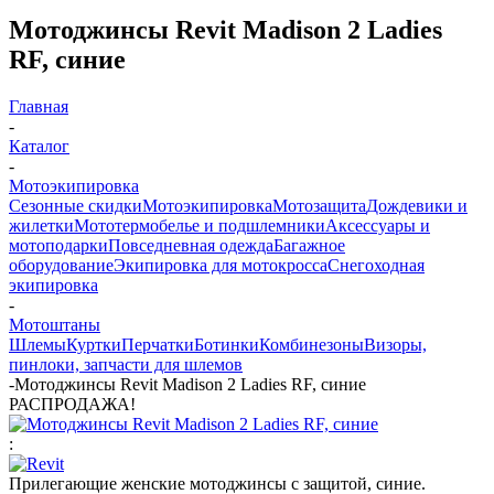
Мотоджинсы Revit Madison 2 Ladies
RF, синие
Главная
-
Каталог
-
Мотоэкипировка
Сезонные скидки
Мотоэкипировка
Мотозащита
Дождевики и
жилетки
Мототермобелье и подшлемники
Аксессуары и
мотоподарки
Повседневная одежда
Багажное
оборудование
Экипировка для мотокросса
Снегоходная
экипировка
-
Мотоштаны
Шлемы
Куртки
Перчатки
Ботинки
Комбинезоны
Визоры,
пинлоки, запчасти для шлемов
-
Мотоджинсы Revit Madison 2 Ladies RF, синие
РАСПРОДАЖА!
:
Прилегающие женские мотоджинсы с защитой, синие.