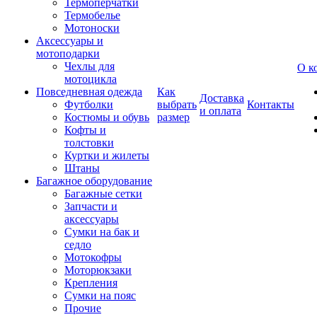
Термоперчатки
Термобелье
Мотоноски
Аксессуары и
мотоподарки
Чехлы для
О к
мотоцикла
Повседневная одежда
Как
Доставка
Футболки
выбрать
Контакты
и оплата
Костюмы и обувь
размер
Кофты и
толстовки
Куртки и жилеты
Штаны
Багажное оборудование
Багажные сетки
Запчасти и
аксессуары
Сумки на бак и
седло
Мотокофры
Моторюкзаки
Крепления
Сумки на пояс
Прочие