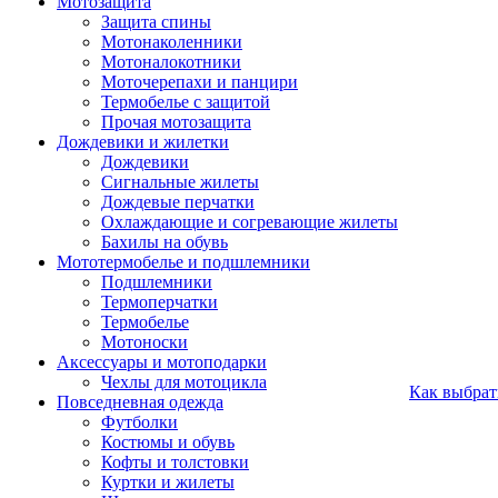
Мотозащита
Защита спины
Мотонаколенники
Мотоналокотники
Моточерепахи и панцири
Термобелье с защитой
Прочая мотозащита
Дождевики и жилетки
Дождевики
Сигнальные жилеты
Дождевые перчатки
Охлаждающие и согревающие жилеты
Бахилы на обувь
Мототермобелье и подшлемники
Подшлемники
Термоперчатки
Термобелье
Мотоноски
Аксессуары и мотоподарки
Чехлы для мотоцикла
Как выбрат
Повседневная одежда
Футболки
Костюмы и обувь
Кофты и толстовки
Куртки и жилеты