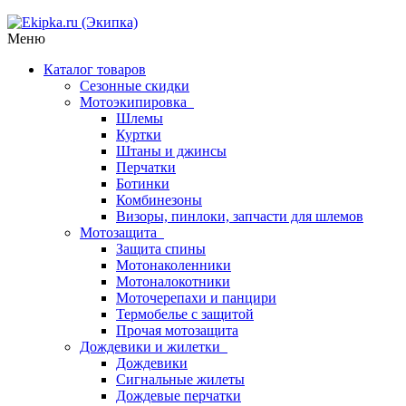
Меню
Каталог товаров
Сезонные скидки
Мотоэкипировка
Шлемы
Куртки
Штаны и джинсы
Перчатки
Ботинки
Комбинезоны
Визоры, пинлоки, запчасти для шлемов
Мотозащита
Защита спины
Мотонаколенники
Мотоналокотники
Моточерепахи и панцири
Термобелье с защитой
Прочая мотозащита
Дождевики и жилетки
Дождевики
Сигнальные жилеты
Дождевые перчатки