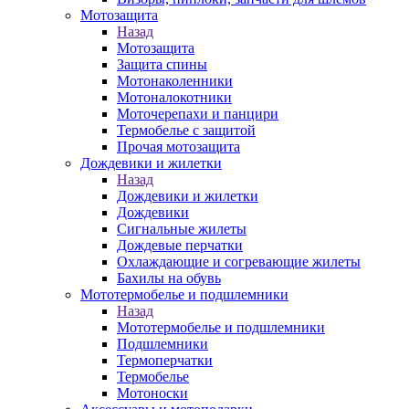
Мотозащита
Назад
Мотозащита
Защита спины
Мотонаколенники
Мотоналокотники
Моточерепахи и панцири
Термобелье с защитой
Прочая мотозащита
Дождевики и жилетки
Назад
Дождевики и жилетки
Дождевики
Сигнальные жилеты
Дождевые перчатки
Охлаждающие и согревающие жилеты
Бахилы на обувь
Мототермобелье и подшлемники
Назад
Мототермобелье и подшлемники
Подшлемники
Термоперчатки
Термобелье
Мотоноски