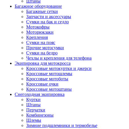
Штаны
Багажное оборудование
Багажные сетки
Запчасти и аксессуары
Сумки на бак и седло
Мотокофры
Моторюкзаки
Крепления
Сумки на пояс
Прочие мотосумки
Сумки на бедро
Чехлы и крепления для телефона
Экипировка для мотокросса
Кроссовые мотокуртки и джерси
Кроссовые мотошлемы
Кроссовые мотоботы
Кроссовые очки
Кроссовые мотоштаны
Снегоходная экипировка
Куртки
Штаны
Перчатки
Комбинезоны
Шлемы
Зимние подшлемники и термобелье