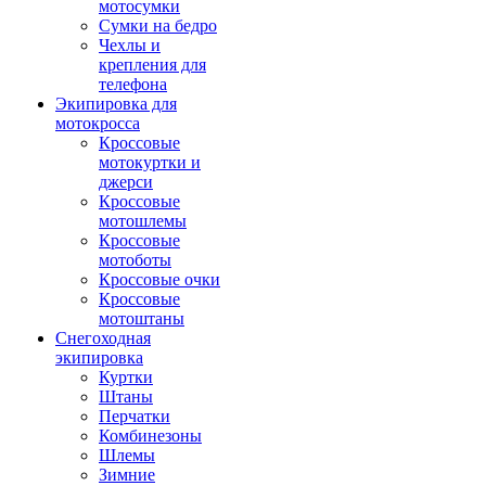
мотосумки
Сумки на бедро
Чехлы и
крепления для
телефона
Экипировка для
мотокросса
Кроссовые
мотокуртки и
джерси
Кроссовые
мотошлемы
Кроссовые
мотоботы
Кроссовые очки
Кроссовые
мотоштаны
Снегоходная
экипировка
Куртки
Штаны
Перчатки
Комбинезоны
Шлемы
Зимние