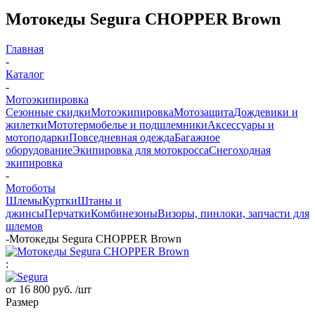
Мотокеды Segura CHOPPER Brown
Главная
-
Каталог
-
Мотоэкипировка
Сезонные скидки
Мотоэкипировка
Мотозащита
Дождевики и
жилетки
Мототермобелье и подшлемники
Аксессуары и
мотоподарки
Повседневная одежда
Багажное
оборудование
Экипировка для мотокросса
Снегоходная
экипировка
-
Мотоботы
Шлемы
Куртки
Штаны и
джинсы
Перчатки
Комбинезоны
Визоры, пинлоки, запчасти для
шлемов
-
Мотокеды Segura CHOPPER Brown
:
от
16 800 руб.
/шт
Размер