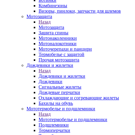
Ботинки
Комбинезоны
Визоры, пинлоки, запчасти для шлемов
Мотозащита
Назад
Мотозащита
Защита спины
Мотонаколенники
Мотоналокотники
Моточерепахи и панцири
Термобелье с защитой
Прочая мотозащита
Дождевики и жилетки
Назад
Дождевики и жилетки
Дождевики
Сигнальные жилеты
Дождевые перчатки
Охлаждающие и согревающие жилеты
Бахилы на обувь
Мототермобелье и подшлемники
Назад
Мототермобелье и подшлемники
Подшлемники
Термоперчатки