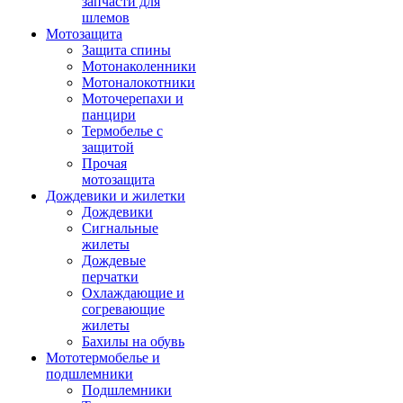
запчасти для
шлемов
Мотозащита
Защита спины
Мотонаколенники
Мотоналокотники
Моточерепахи и
панцири
Термобелье с
защитой
Прочая
мотозащита
Дождевики и жилетки
Дождевики
Сигнальные
жилеты
Дождевые
перчатки
Охлаждающие и
согревающие
жилеты
Бахилы на обувь
Мототермобелье и
подшлемники
Подшлемники