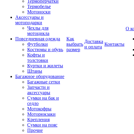
Термоперчатки
Термобелье
Мотоноски
Аксессуары и
мотоподарки
Чехлы для
О к
мотоцикла
Повседневная одежда
Как
Доставка
Футболки
выбрать
Контакты
и оплата
Костюмы и обувь
размер
Кофты и
толстовки
Куртки и жилеты
Штаны
Багажное оборудование
Багажные сетки
Запчасти и
аксессуары
Сумки на бак и
седло
Мотокофры
Моторюкзаки
Крепления
Сумки на пояс
Прочие