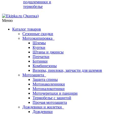
подшлемники и
термобелье
Меню
Каталог товаров
Сезонные скидки
Мотоэкипировка
Шлемы
Куртки
Штаны и джинсы
Перчатки
Ботинки
Комбинезоны
Визоры, пинлоки, запчасти для шлемов
Мотозащита
Защита спины
Мотонаколенники
Мотоналокотники
Моточерепахи и панцири
Термобелье с защитой
Прочая мотозащита
Дождевики и жилетки
Дождевики