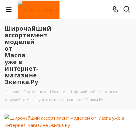
Широчайший
ассортимент
моделей
от
Macna
уже в
интернет-
магазине
Экипка.Ру
Главная
-
О компании
-
Новости
-
Широчайший ассортимент
моделей от Macna уже в интернет-магазине Экипка.Ру