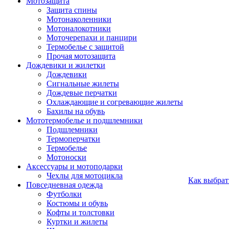
Мотозащита
Защита спины
Мотонаколенники
Мотоналокотники
Моточерепахи и панцири
Термобелье с защитой
Прочая мотозащита
Дождевики и жилетки
Дождевики
Сигнальные жилеты
Дождевые перчатки
Охлаждающие и согревающие жилеты
Бахилы на обувь
Мототермобелье и подшлемники
Подшлемники
Термоперчатки
Термобелье
Мотоноски
Аксессуары и мотоподарки
Чехлы для мотоцикла
Как выбрат
Повседневная одежда
Футболки
Костюмы и обувь
Кофты и толстовки
Куртки и жилеты