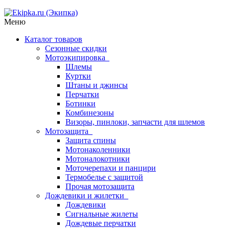
Меню
Каталог товаров
Сезонные скидки
Мотоэкипировка
Шлемы
Куртки
Штаны и джинсы
Перчатки
Ботинки
Комбинезоны
Визоры, пинлоки, запчасти для шлемов
Мотозащита
Защита спины
Мотонаколенники
Мотоналокотники
Моточерепахи и панцири
Термобелье с защитой
Прочая мотозащита
Дождевики и жилетки
Дождевики
Сигнальные жилеты
Дождевые перчатки