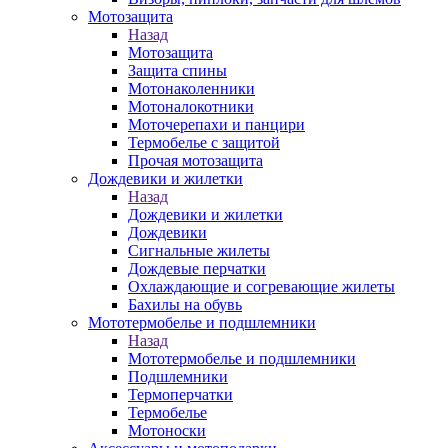
Мотозащита
Назад
Мотозащита
Защита спины
Мотонаколенники
Мотоналокотники
Моточерепахи и панцири
Термобелье с защитой
Прочая мотозащита
Дождевики и жилетки
Назад
Дождевики и жилетки
Дождевики
Сигнальные жилеты
Дождевые перчатки
Охлаждающие и согревающие жилеты
Бахилы на обувь
Мототермобелье и подшлемники
Назад
Мототермобелье и подшлемники
Подшлемники
Термоперчатки
Термобелье
Мотоноски