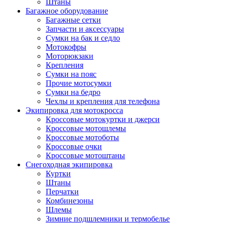
Штаны
Багажное оборудование
Багажные сетки
Запчасти и аксессуары
Сумки на бак и седло
Мотокофры
Моторюкзаки
Крепления
Сумки на пояс
Прочие мотосумки
Сумки на бедро
Чехлы и крепления для телефона
Экипировка для мотокросса
Кроссовые мотокуртки и джерси
Кроссовые мотошлемы
Кроссовые мотоботы
Кроссовые очки
Кроссовые мотоштаны
Снегоходная экипировка
Куртки
Штаны
Перчатки
Комбинезоны
Шлемы
Зимние подшлемники и термобелье