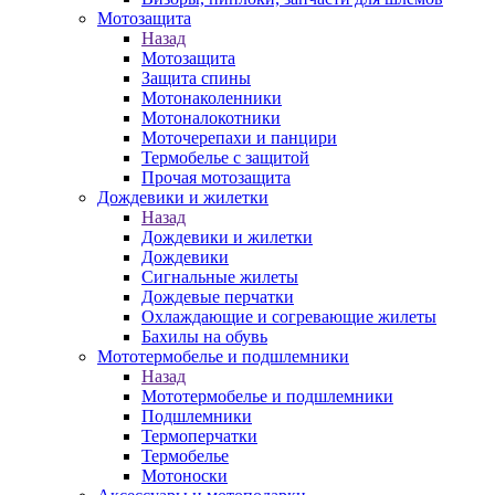
Мотозащита
Назад
Мотозащита
Защита спины
Мотонаколенники
Мотоналокотники
Моточерепахи и панцири
Термобелье с защитой
Прочая мотозащита
Дождевики и жилетки
Назад
Дождевики и жилетки
Дождевики
Сигнальные жилеты
Дождевые перчатки
Охлаждающие и согревающие жилеты
Бахилы на обувь
Мототермобелье и подшлемники
Назад
Мототермобелье и подшлемники
Подшлемники
Термоперчатки
Термобелье
Мотоноски