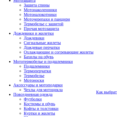
Мотозащита
Защита спины
Мотонаколенники
Мотоналокотники
Моточерепахи и панцири
Термобелье с защитой
Прочая мотозащита
Дождевики и жилетки
Дождевики
Сигнальные жилеты
Дождевые перчатки
Охлаждающие и согревающие жилеты
Бахилы на обувь
Мототермобелье и подшлемники
Подшлемники
Термоперчатки
Термобелье
Мотоноски
Аксессуары и мотоподарки
Чехлы для мотоцикла
Как выбрат
Повседневная одежда
Футболки
Костюмы и обувь
Кофты и толстовки
Куртки и жилеты