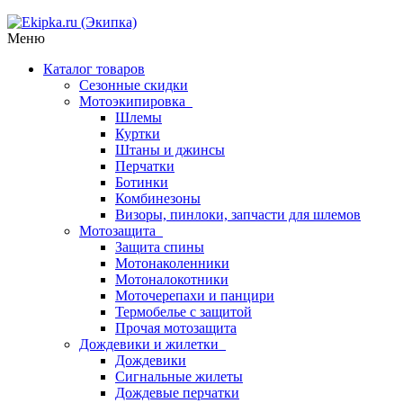
Меню
Каталог товаров
Сезонные скидки
Мотоэкипировка
Шлемы
Куртки
Штаны и джинсы
Перчатки
Ботинки
Комбинезоны
Визоры, пинлоки, запчасти для шлемов
Мотозащита
Защита спины
Мотонаколенники
Мотоналокотники
Моточерепахи и панцири
Термобелье с защитой
Прочая мотозащита
Дождевики и жилетки
Дождевики
Сигнальные жилеты
Дождевые перчатки