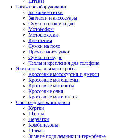
Штаны
Багажное оборудование
Багажные сетки
Запчасти и аксессуары
Сумки на бак и седло
Мотокофры
Моторюкзаки
Крепления
Сумки на пояс
Прочие мотосумки
Сумки на бедро
Чехлы и крепления для телефона
Экипировка для мотокросса
Кроссовые мотокуртки и джерси
Кроссовые мотошлемы
Кроссовые мотоботы
Кроссовые очки
Кроссовые мотоштаны
Снегоходная экипировка
Куртки
Штаны
Перчатки
Комбинезоны
Шлемы
Зимние подшлемники и термобелье