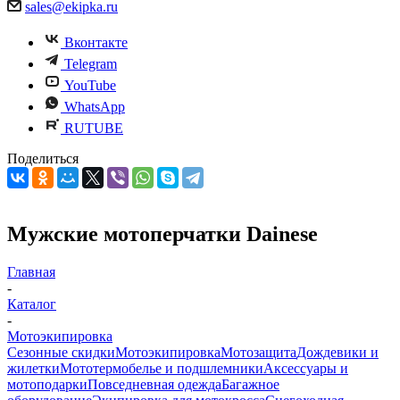
sales@ekipka.ru
Вконтакте
Telegram
YouTube
WhatsApp
RUTUBE
Поделиться
Мужские мотоперчатки Dainese
Главная
-
Каталог
-
Мотоэкипировка
Сезонные скидки
Мотоэкипировка
Мотозащита
Дождевики и
жилетки
Мототермобелье и подшлемники
Аксессуары и
мотоподарки
Повседневная одежда
Багажное