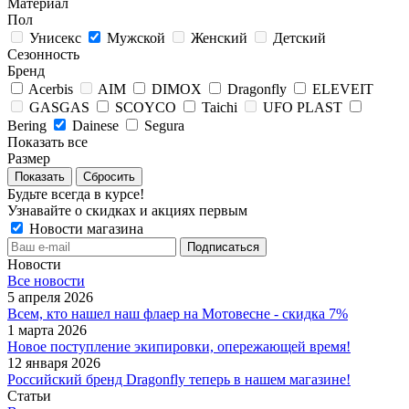
Материал
Пол
Унисекс
Мужской
Женский
Детский
Сезонность
Бренд
Acerbis
AIM
DIMOX
Dragonfly
ELEVEIT
GASGAS
SCOYCO
Taichi
UFO PLAST
Bering
Dainese
Segura
Показать все
Размер
Сбросить
Будьте всегда в курсе!
Узнавайте о скидках и акциях первым
Новости магазина
Новости
Все новости
5 апреля 2026
Всем, кто нашел наш флаер на Мотовесне - скидка 7%
1 марта 2026
Новое поступление экипировки, опережающей время!
12 января 2026
Российский бренд Dragonfly теперь в нашем магазине!
Статьи