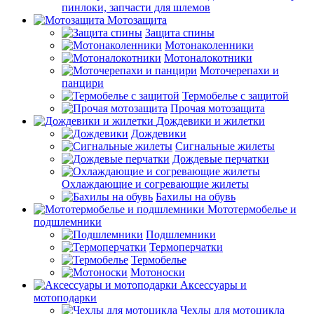
пинлоки, запчасти для шлемов
Мотозащита
Защита спины
Мотонаколенники
Мотоналокотники
Моточерепахи и
панцири
Термобелье с защитой
Прочая мотозащита
Дождевики и жилетки
Дождевики
Сигнальные жилеты
Дождевые перчатки
Охлаждающие и согревающие жилеты
Бахилы на обувь
Мототермобелье и
подшлемники
Подшлемники
Термоперчатки
Термобелье
Мотоноски
Аксессуары и
мотоподарки
Чехлы для мотоцикла