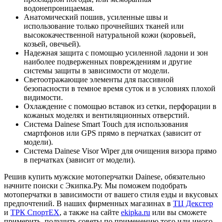
водонепроницаемая.
Анатомический пошив, усиленные швы и
использование только прочнейших тканей или
высококачественной натуральной кожи (коровьей,
козьей, овечьей).
Надежная защита с помощью усиленной ладони и зон
наиболее подверженных повреждениям и другие
системы защиты в зависимости от модели.
Светоотражающие элементы для пассивной
безопасности в темное время суток и в условиях плохой
видимости.
Охлаждение с помощью вставок из сетки, перфорации в
кожаных моделях и вентиляционных отверстий.
Система Dainese Smart Touch для использования
смартфонов или GPS прямо в перчатках (зависит от
модели).
Система Dainese Visor Wiper для очищения визора прямо
в перчатках (зависит от модели).
Решив купить мужские мотоперчатки Dainese, обязательно
начните поиски с Экипка.Ру. Мы поможем подобрать
мотоперчатки в зависимости от вашего стиля езды и вкусовых
предпочтений. В наших фирменных магазинах в
ТЦ Декстер
и
ТРК СпортЕХ
, а также на сайте
ekipka.ru
или вы сможете
примерить, получить советы по применению того или иного