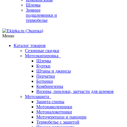
Шлемы
Зимние
подшлемники и
термобелье
Меню
Каталог товаров
Сезонные скидки
Мотоэкипировка
Шлемы
Куртки
Штаны и джинсы
Перчатки
Ботинки
Комбинезоны
Визоры, пинлоки, запчасти для шлемов
Мотозащита
Защита спины
Мотонаколенники
Мотоналокотники
Моточерепахи и панцири
Термобелье с защитой