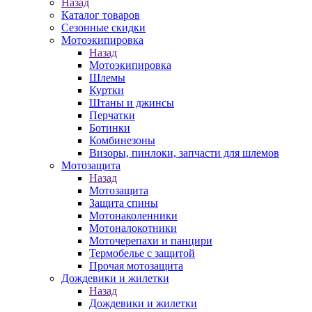
Назад
Каталог товаров
Сезонные скидки
Мотоэкипировка
Назад
Мотоэкипировка
Шлемы
Куртки
Штаны и джинсы
Перчатки
Ботинки
Комбинезоны
Визоры, пинлоки, запчасти для шлемов
Мотозащита
Назад
Мотозащита
Защита спины
Мотонаколенники
Мотоналокотники
Моточерепахи и панцири
Термобелье с защитой
Прочая мотозащита
Дождевики и жилетки
Назад
Дождевики и жилетки