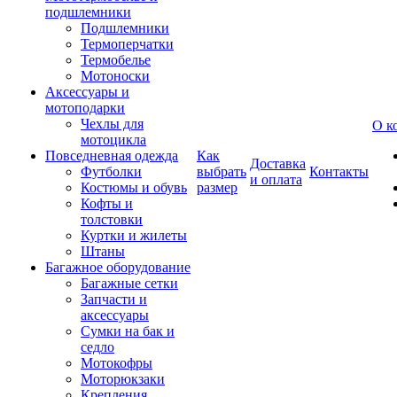
подшлемники
Подшлемники
Термоперчатки
Термобелье
Мотоноски
Аксессуары и
мотоподарки
Чехлы для
О к
мотоцикла
Повседневная одежда
Как
Доставка
Футболки
выбрать
Контакты
и оплата
Костюмы и обувь
размер
Кофты и
толстовки
Куртки и жилеты
Штаны
Багажное оборудование
Багажные сетки
Запчасти и
аксессуары
Сумки на бак и
седло
Мотокофры
Моторюкзаки
Крепления