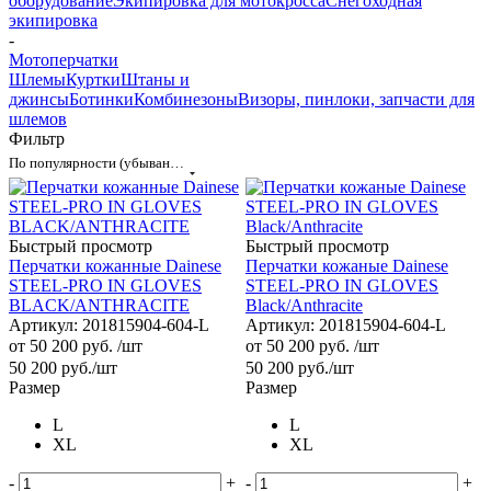
оборудование
Экипировка для мотокросса
Снегоходная
экипировка
-
Мотоперчатки
Шлемы
Куртки
Штаны и
джинсы
Ботинки
Комбинезоны
Визоры, пинлоки, запчасти для
шлемов
Фильтр
По популярности (убывание)
Быстрый просмотр
Быстрый просмотр
Перчатки кожанные Dainese
Перчатки кожаные Dainese
STEEL-PRO IN GLOVES
STEEL-PRO IN GLOVES
BLACK/ANTHRACITE
Black/Anthracite
Артикул: 201815904-604-L
Артикул: 201815904-604-L
от
50 200 руб.
/шт
от
50 200 руб.
/шт
50 200
руб.
/шт
50 200
руб.
/шт
Размер
Размер
L
L
XL
XL
-
+
-
+