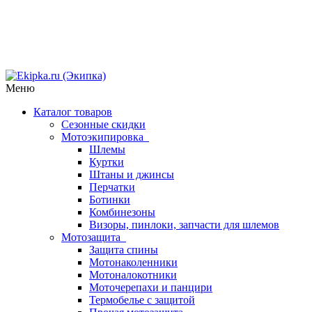
Меню
Каталог товаров
Сезонные скидки
Мотоэкипировка
Шлемы
Куртки
Штаны и джинсы
Перчатки
Ботинки
Комбинезоны
Визоры, пинлоки, запчасти для шлемов
Мотозащита
Защита спины
Мотонаколенники
Мотоналокотники
Моточерепахи и панцири
Термобелье с защитой