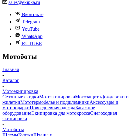
sales@ekipka.ru
Вконтакте
Telegram
YouTube
WhatsApp
RUTUBE
Мотоботы
Главная
-
Каталог
-
Мотоэкипировка
Сезонные скидки
Мотоэкипировка
Мотозащита
Дождевики и
жилетки
Мототермобелье и подшлемники
Аксессуары и
мотоподарки
Повседневная одежда
Багажное
оборудование
Экипировка для мотокросса
Снегоходная
экипировка
-
Мотоботы
Шлемы
Куртки
Штаны и