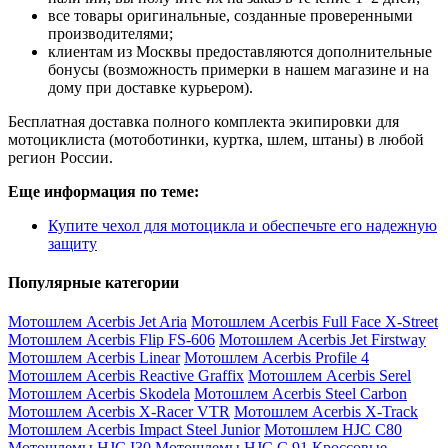
все товары оригинальные, созданные проверенными
производителями;
клиентам из Москвы предоставляются дополнительные
бонусы (возможность примерки в нашем магазине и на
дому при доставке курьером).
Бесплатная доставка полного комплекта экипировки для
мотоциклиста (мотоботинки, куртка, шлем, штаны) в любой
регион России.
Еще информация по теме:
Купите чехол для мотоцикла и обеспечьте его надежную
защиту
Популярные категории
Мотошлем Acerbis Jet Aria
Мотошлем Acerbis Full Face X-Street
Мотошлем Acerbis Flip FS-606
Мотошлем Acerbis Jet Firstway
Мотошлем Acerbis Linear
Мотошлем Acerbis Profile 4
Мотошлем Acerbis Reactive Graffix
Мотошлем Acerbis Serel
Мотошлем Acerbis Skodela
Мотошлем Acerbis Steel Carbon
Мотошлем Acerbis X-Racer VTR
Мотошлем Acerbis X-Track
Мотошлем Acerbis Impact Steel Junior
Мотошлем HJC C80
Мотошлемы HJC I30
Мотошлемы HJC C 91
Кроссовые