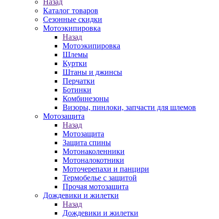
Назад
Каталог товаров
Сезонные скидки
Мотоэкипировка
Назад
Мотоэкипировка
Шлемы
Куртки
Штаны и джинсы
Перчатки
Ботинки
Комбинезоны
Визоры, пинлоки, запчасти для шлемов
Мотозащита
Назад
Мотозащита
Защита спины
Мотонаколенники
Мотоналокотники
Моточерепахи и панцири
Термобелье с защитой
Прочая мотозащита
Дождевики и жилетки
Назад
Дождевики и жилетки