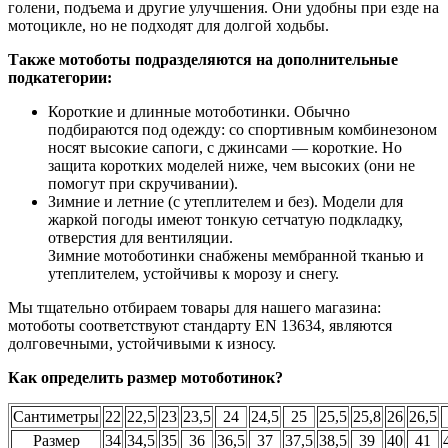
голени, подъема и другие улучшения. Они удобны при езде на
мотоцикле, но не подходят для долгой ходьбы.
Также мотоботы подразделяются на дополнительные
подкатегории:
Короткие и длинные мотоботинки. Обычно
подбираются под одежду: со спортивным комбинезоном
носят высокие сапоги, с джинсами — короткие. Но
защита коротких моделей ниже, чем высоких (они не
помогут при скручивании).
Зимние и летние (с утеплителем и без). Модели для
жаркой погоды имеют тонкую сетчатую подкладку,
отверстия для вентиляции.
Зимние мотоботинки снабжены мембранной тканью и
утеплителем, устойчивы к морозу и снегу.
Мы тщательно отбираем товары для нашего магазина:
мотоботы соответствуют стандарту EN 13634, являются
долговечными, устойчивыми к износу.
Как определить размер мотоботинок?
Сантиметры
22
22,5
23
23,5
24
24,5
25
25,5
25,8
26
26,5
Размер
34
34,5
35
36
36,5
37
37,5
38,5
39
40
41