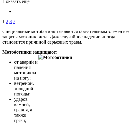
Показать еще
1
2
3
7
Специальные мотоботинки являются обязательным элементом
защиты мотоциклиста. Даже случайное падение иногда
становится причиной серьезных травм.
Мотоботинки защищают:
от аварий и
падения
мотоцикла
на ногу;
ветреной,
холодной
погоды;
ударов
камней,
гравия, а
также
грязи;