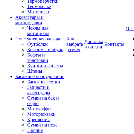
Термоперчатки
Термобелье
Мотоноски
Аксессуары и
мотоподарки
Чехлы для
О к
мотоцикла
Повседневная одежда
Как
Доставка
Футболки
выбрать
Контакты
и оплата
Костюмы и обувь
размер
Кофты и
толстовки
Куртки и жилеты
Штаны
Багажное оборудование
Багажные сетки
Запчасти и
аксессуары
Сумки на бак и
седло
Мотокофры
Моторюкзаки
Крепления
Сумки на пояс
Прочие