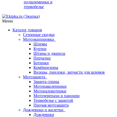
подшлемники и
термобелье
Меню
Каталог товаров
Сезонные скидки
Мотоэкипировка
Шлемы
Куртки
Штаны и джинсы
Перчатки
Ботинки
Комбинезоны
Визоры, пинлоки, запчасти для шлемов
Мотозащита
Защита спины
Мотонаколенники
Мотоналокотники
Моточерепахи и панцири
Термобелье с защитой
Прочая мотозащита
Дождевики и жилетки
Дождевики