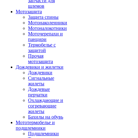
запчасти для
шлемов
Мотозащита
Защита спины
Мотонаколенники
Мотоналокотники
Моточерепахи и
панцири
Термобелье с
защитой
Прочая
мотозащита
Дождевики и жилетки
Дождевики
Сигнальные
жилеты
Дождевые
перчатки
Охлаждающие и
согревающие
жилеты
Бахилы на обувь
Мототермобелье и
подшлемники
Подшлемники