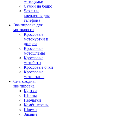
мотосумки
Сумки на бедро
Чехлы и
крепления для
телефона
Экипировка для
мотокросса
Кроссовые
мотокуртки и
джерси
Кроссовые
мотошлемы
Кроссовые
мотоботы
Кроссовые очки
Кроссовые
мотоштаны
Снегоходная
экипировка
Куртки
Штаны
Перчатки
Комбинезоны
Шлемы
Зимние