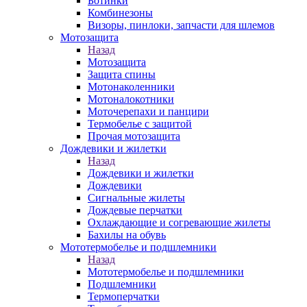
Ботинки
Комбинезоны
Визоры, пинлоки, запчасти для шлемов
Мотозащита
Назад
Мотозащита
Защита спины
Мотонаколенники
Мотоналокотники
Моточерепахи и панцири
Термобелье с защитой
Прочая мотозащита
Дождевики и жилетки
Назад
Дождевики и жилетки
Дождевики
Сигнальные жилеты
Дождевые перчатки
Охлаждающие и согревающие жилеты
Бахилы на обувь
Мототермобелье и подшлемники
Назад
Мототермобелье и подшлемники
Подшлемники
Термоперчатки